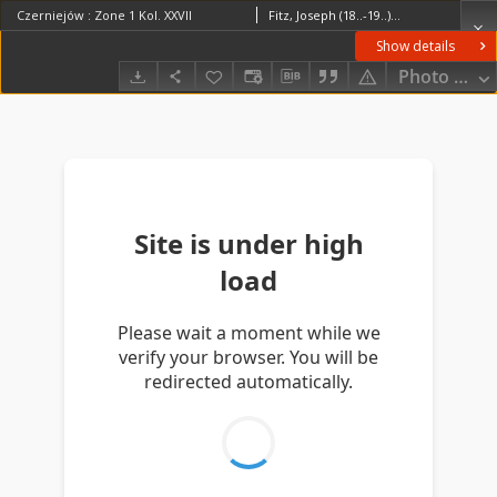
Czerniejów : Zone 1 Kol. XXVII
Fitz, Joseph (18..-19..). RedaktorNiesner, KarlKaiserlich-Königliches Militär-Geographisches Institut (Wiedeń). Instytucja sprawcza Wydawca
Show details
Photo galle