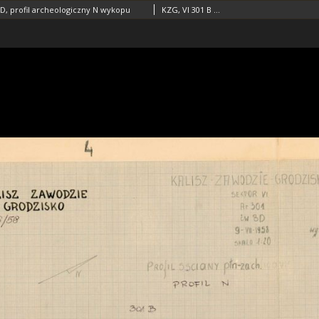
 D, profil archeologiczny N wykopu
KZG, VI 301 B D, profil archeologiczny N wykopu średniowiecze wczesne