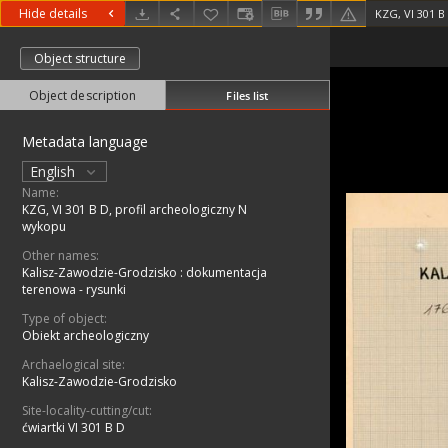
Hide details
KZG, VI 301 B
Object structure
Object description
Files list
Metadata language
English
Name:
KZG, VI 301 B D, profil archeologiczny N
wykopu
Other names:
Kalisz-Zawodzie-Grodzisko : dokumentacja
terenowa - rysunki
Type of object:
Obiekt archeologiczny
Archaelogical site:
Kalisz-Zawodzie-Grodzisko
Site-locality-cutting/cut:
ćwiartki VI 301 B D