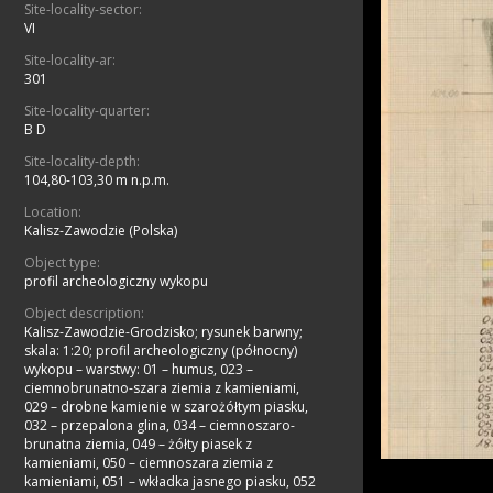
Site-locality-sector:
VI
Site-locality-ar:
301
Site-locality-quarter:
B D
Site-locality-depth:
104,80-103,30 m n.p.m.
Location:
Kalisz-Zawodzie (Polska)
Object type:
profil archeologiczny wykopu
Object description:
Kalisz-Zawodzie-Grodzisko; rysunek barwny;
skala: 1:20; profil archeologiczny (północny)
wykopu – warstwy: 01 – humus, 023 –
ciemnobrunatno-szara ziemia z kamieniami,
029 – drobne kamienie w szarożółtym piasku,
032 – przepalona glina, 034 – ciemnoszaro-
brunatna ziemia, 049 – żółty piasek z
kamieniami, 050 – ciemnoszara ziemia z
kamieniami, 051 – wkładka jasnego piasku, 052