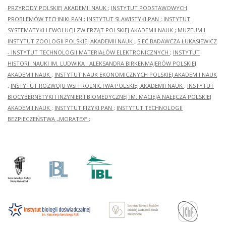
PRZYRODY POLSKIEJ AKADEMII NAUK
;
INSTYTUT PODSTAWOWYCH
PROBLEMÓW TECHNIKI PAN
;
INSTYTUT SLAWISTYKI PAN
;
INSTYTUT
SYSTEMATYKI I EWOLUCJI ZWIERZĄT POLSKIEJ AKADEMII NAUK
;
MUZEUM I
INSTYTUT ZOOLOGII POLSKIEJ AKADEMII NAUK
;
SIEĆ BADAWCZA ŁUKASIEWICZ
- INSTYTUT TECHNOLOGII MATERIAŁÓW ELEKTRONICZNYCH
;
INSTYTUT
HISTORII NAUKI IM. LUDWIKA I ALEKSANDRA BIRKENMAJERÓW POLSKIEJ
AKADEMII NAUK
;
INSTYTUT NAUK EKONOMICZNYCH POLSKIEJ AKADEMII NAUK
;
INSTYTUT ROZWOJU WSI I ROLNICTWA POLSKIEJ AKADEMII NAUK
;
INSTYTUT
BIOCYBERNETYKI I INŻYNIERII BIOMEDYCZNEJ IM. MACIEJA NAŁĘCZA POLSKIEJ
AKADEMII NAUK
;
INSTYTUT FIZYKI PAN
;
INSTYTUT TECHNOLOGII
BEZPIECZEŃSTWA „MORATEX”
;