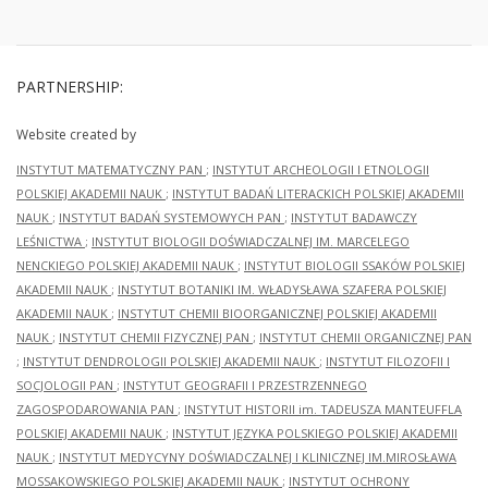
PARTNERSHIP:
Website created by
INSTYTUT MATEMATYCZNY PAN
;
INSTYTUT ARCHEOLOGII I ETNOLOGII
POLSKIEJ AKADEMII NAUK
;
INSTYTUT BADAŃ LITERACKICH POLSKIEJ AKADEMII
NAUK
;
INSTYTUT BADAŃ SYSTEMOWYCH PAN
;
INSTYTUT BADAWCZY
LEŚNICTWA
;
INSTYTUT BIOLOGII DOŚWIADCZALNEJ IM. MARCELEGO
NENCKIEGO POLSKIEJ AKADEMII NAUK
;
INSTYTUT BIOLOGII SSAKÓW POLSKIEJ
AKADEMII NAUK
;
INSTYTUT BOTANIKI IM. WŁADYSŁAWA SZAFERA POLSKIEJ
AKADEMII NAUK
;
INSTYTUT CHEMII BIOORGANICZNEJ POLSKIEJ AKADEMII
NAUK
;
INSTYTUT CHEMII FIZYCZNEJ PAN
;
INSTYTUT CHEMII ORGANICZNEJ PAN
;
INSTYTUT DENDROLOGII POLSKIEJ AKADEMII NAUK
;
INSTYTUT FILOZOFII I
SOCJOLOGII PAN
;
INSTYTUT GEOGRAFII I PRZESTRZENNEGO
ZAGOSPODAROWANIA PAN
;
INSTYTUT HISTORII im. TADEUSZA MANTEUFFLA
POLSKIEJ AKADEMII NAUK
;
INSTYTUT JĘZYKA POLSKIEGO POLSKIEJ AKADEMII
NAUK
;
INSTYTUT MEDYCYNY DOŚWIADCZALNEJ I KLINICZNEJ IM.MIROSŁAWA
MOSSAKOWSKIEGO POLSKIEJ AKADEMII NAUK
;
INSTYTUT OCHRONY