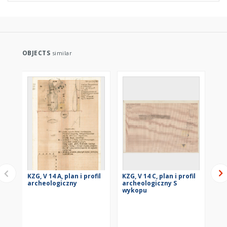
OBJECTS
similar
KZG, V 14 A, plan i profil
KZG, V 14 C, plan i profil
KZG
archeologiczny
archeologiczny S
ar
wykopu
wy
KZG