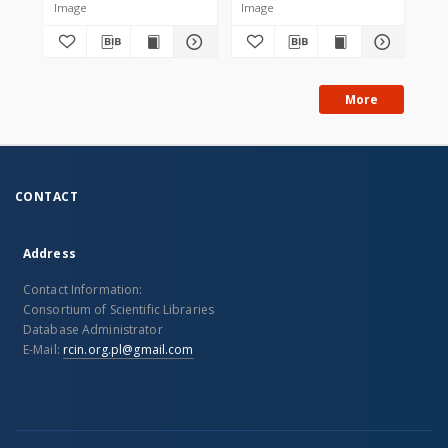
Image
Image
Obi
More
CONTACT
Address
Contact Information:
Consortium of Scientific Libraries
Database Administrator
E-Mail:
rcin.org.pl@gmail.com