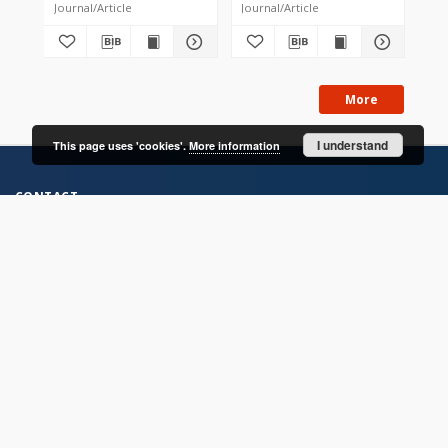
Journal/Article
Journal/Article
Jou
More
I understand
This page uses 'cookies'.
More information
CONTACT
Address
Contact Information:
Consortium of Scientific Libraries
Database Administrator
E-Mail:
rcin.org.pl@gmail.com