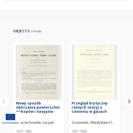
OBJECTS
similar
Nowy sposób
Przegląd krytyczny
Pe
obliczania powierzchni
różnych teoryj o
ja
wykopów i nasypów
ciśnieniu w gazach
pr
pł
wz
Wojciechowski, Łucyan
Gosiewski, Władysław (1844–1911)
Mas
po
1871-1882
1871-1882
187