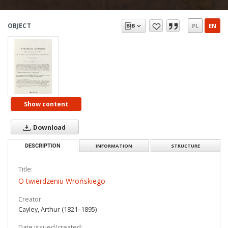
OBJECT
PL
EN
Show content
Download
DESCRIPTION
INFORMATION
STRUCTURE
Title:
O twierdzeniu Wrońskiego
Creator:
Cayley, Arthur (1821–1895)
Date issued/created: