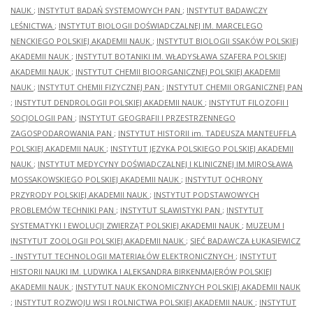
NAUK
;
INSTYTUT BADAŃ SYSTEMOWYCH PAN
;
INSTYTUT BADAWCZY
LEŚNICTWA
;
INSTYTUT BIOLOGII DOŚWIADCZALNEJ IM. MARCELEGO
NENCKIEGO POLSKIEJ AKADEMII NAUK
;
INSTYTUT BIOLOGII SSAKÓW POLSKIEJ
AKADEMII NAUK
;
INSTYTUT BOTANIKI IM. WŁADYSŁAWA SZAFERA POLSKIEJ
AKADEMII NAUK
;
INSTYTUT CHEMII BIOORGANICZNEJ POLSKIEJ AKADEMII
NAUK
;
INSTYTUT CHEMII FIZYCZNEJ PAN
;
INSTYTUT CHEMII ORGANICZNEJ PAN
;
INSTYTUT DENDROLOGII POLSKIEJ AKADEMII NAUK
;
INSTYTUT FILOZOFII I
SOCJOLOGII PAN
;
INSTYTUT GEOGRAFII I PRZESTRZENNEGO
ZAGOSPODAROWANIA PAN
;
INSTYTUT HISTORII im. TADEUSZA MANTEUFFLA
POLSKIEJ AKADEMII NAUK
;
INSTYTUT JĘZYKA POLSKIEGO POLSKIEJ AKADEMII
NAUK
;
INSTYTUT MEDYCYNY DOŚWIADCZALNEJ I KLINICZNEJ IM.MIROSŁAWA
MOSSAKOWSKIEGO POLSKIEJ AKADEMII NAUK
;
INSTYTUT OCHRONY
PRZYRODY POLSKIEJ AKADEMII NAUK
;
INSTYTUT PODSTAWOWYCH
PROBLEMÓW TECHNIKI PAN
;
INSTYTUT SLAWISTYKI PAN
;
INSTYTUT
SYSTEMATYKI I EWOLUCJI ZWIERZĄT POLSKIEJ AKADEMII NAUK
;
MUZEUM I
INSTYTUT ZOOLOGII POLSKIEJ AKADEMII NAUK
;
SIEĆ BADAWCZA ŁUKASIEWICZ
- INSTYTUT TECHNOLOGII MATERIAŁÓW ELEKTRONICZNYCH
;
INSTYTUT
HISTORII NAUKI IM. LUDWIKA I ALEKSANDRA BIRKENMAJERÓW POLSKIEJ
AKADEMII NAUK
;
INSTYTUT NAUK EKONOMICZNYCH POLSKIEJ AKADEMII NAUK
;
INSTYTUT ROZWOJU WSI I ROLNICTWA POLSKIEJ AKADEMII NAUK
;
INSTYTUT