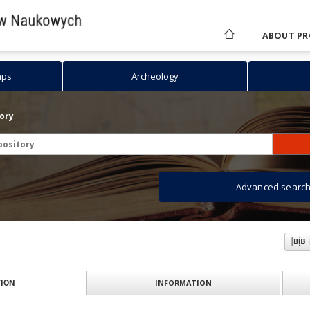
ABOUT PR
aps
Archeology
tory
Advanced searc
INFORMATION
ION