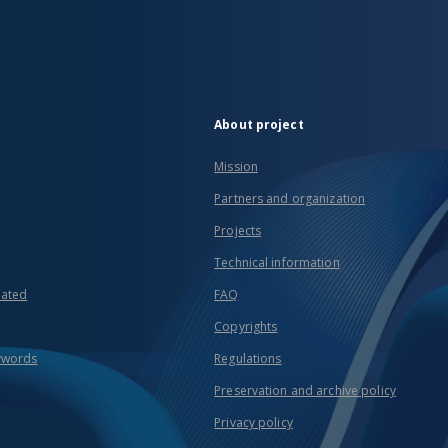
About project
Mission
Partners and organization
Projects
Technical information
eated
FAQ
Copyrights
ywords
Regulations
Preservation and archive policy
Privacy policy