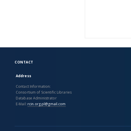
CONTACT
Address
Contact Information:
Consortium of Scientific Libraries
Database Administrator
E-Mail:
rcin.org.pl@gmail.com