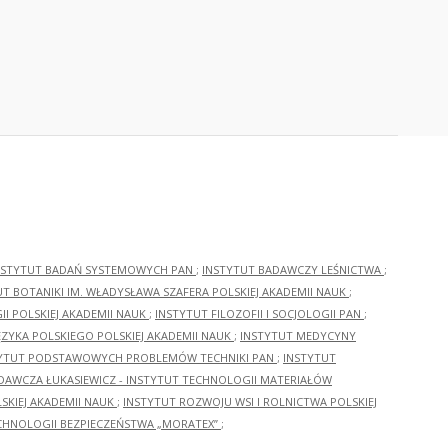
NSTYTUT BADAŃ SYSTEMOWYCH PAN
;
INSTYTUT BADAWCZY LEŚNICTWA
;
UT BOTANIKI IM. WŁADYSŁAWA SZAFERA POLSKIEJ AKADEMII NAUK
;
I POLSKIEJ AKADEMII NAUK
;
INSTYTUT FILOZOFII I SOCJOLOGII PAN
;
ĘZYKA POLSKIEGO POLSKIEJ AKADEMII NAUK
;
INSTYTUT MEDYCYNY
YTUT PODSTAWOWYCH PROBLEMÓW TECHNIKI PAN
;
INSTYTUT
ADAWCZA ŁUKASIEWICZ - INSTYTUT TECHNOLOGII MATERIAŁÓW
KIEJ AKADEMII NAUK
;
INSTYTUT ROZWOJU WSI I ROLNICTWA POLSKIEJ
CHNOLOGII BEZPIECZEŃSTWA „MORATEX”
;