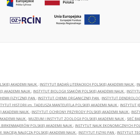
LSKIEJ AKADEMII NAUK
;
INSTYTUT BADAŃ LITERACKICH POLSKIEJ AKADEMII NAUK
;
I
EJ AKADEMII NAUK
;
INSTYTUT BIOLOGII SSAKÓW POLSKIEJ AKADEMII NAUK
;
INSTYT
HEMII FIZYCZNEJ PAN
;
INSTYTUT CHEMII ORGANICZNEJ PAN
;
INSTYTUT DENDROLOGI
STYTUT HISTORII im. TADEUSZA MANTEUFFLA POLSKIEJ AKADEMII NAUK
;
INSTYTUT J
EJ AKADEMII NAUK
;
INSTYTUT OCHRONY PRZYRODY POLSKIEJ AKADEMII NAUK
;
INST
 AKADEMII NAUK
;
MUZEUM I INSTYTUT ZOOLOGII POLSKIEJ AKADEMII NAUK
;
SIEĆ B
RA BIRKENMAJERÓW POLSKIEJ AKADEMII NAUK
;
INSTYTUT NAUK EKONOMICZNYCH POLS
M. MACIEJA NAŁĘCZA POLSKIEJ AKADEMII NAUK
;
INSTYTUT FIZYKI PAN
;
INSTYTUT TE