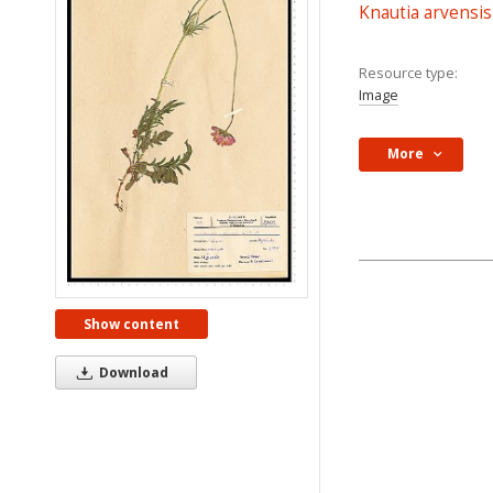
Knautia arvensis (
Resource type:
Image
More
Show content
Download