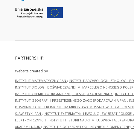
PARTNERSHIP:
Website created by
INSTYTUT MATEMATYCZNY PAN
;
INSTYTUT ARCHEOLOGII I ETNOLOGII PO
INSTYTUT BIOLOGII DOŚWIADCZALNEJ IM. MARCELEGO NENCKIEGO POLSKI
INSTYTUT CHEMII BIOORGANICZNEJ POLSKIEJ AKADEMII NAUK
;
INSTYTUT C
INSTYTUT GEOGRAFII I PRZESTRZENNEGO ZAGOSPODAROWANIA PAN
;
IN
DOŚWIADCZALNEJ I KLINICZNEJ IM.MIROSŁAWA MOSSAKOWSKIEGO POLSKI
SLAWISTYKI PAN
;
INSTYTUT SYSTEMATYKI I EWOLUCJI ZWIERZĄT POLSKIEJ
ELEKTRONICZNYCH
;
INSTYTUT HISTORII NAUKI IM. LUDWIKA I ALEKSAND
AKADEMII NAUK
;
INSTYTUT BIOCYBERNETYKI I INŻYNIERII BIOMEDYCZNEJ I