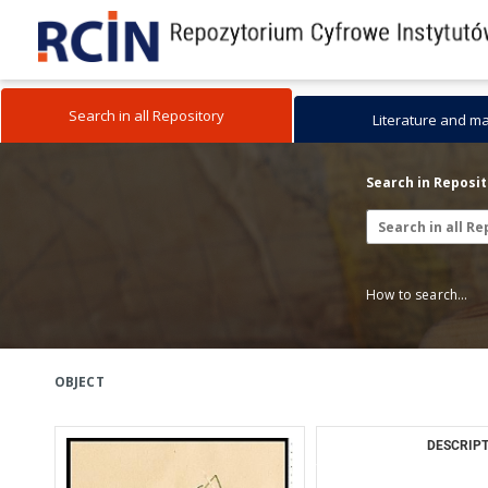
Search in all Repository
Literature and m
Search in Reposi
How to search...
OBJECT
DESCRIPT