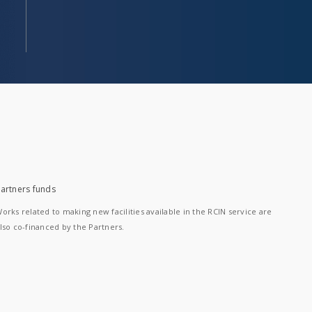
artners funds
orks related to making new facilities available in the RCIN service are
lso co-financed by the Partners.