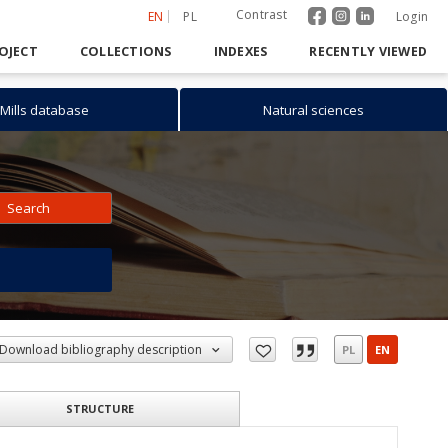
Contrast
EN
PL
Login
OJECT
COLLECTIONS
INDEXES
RECENTLY VIEWED
Mills database
Natural sciences
Search
h
Download bibliography description
PL
EN
STRUCTURE