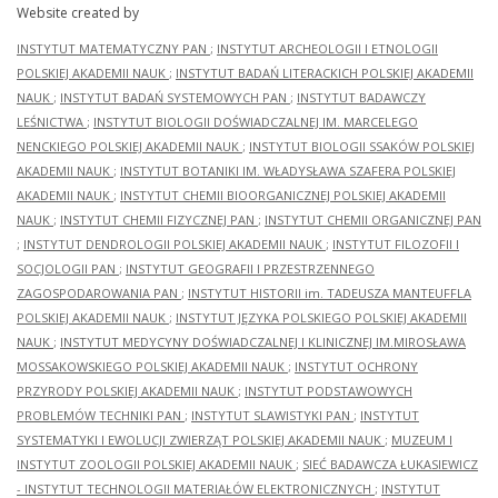
Website created by
INSTYTUT MATEMATYCZNY PAN
;
INSTYTUT ARCHEOLOGII I ETNOLOGII
POLSKIEJ AKADEMII NAUK
;
INSTYTUT BADAŃ LITERACKICH POLSKIEJ AKADEMII
NAUK
;
INSTYTUT BADAŃ SYSTEMOWYCH PAN
;
INSTYTUT BADAWCZY
LEŚNICTWA
;
INSTYTUT BIOLOGII DOŚWIADCZALNEJ IM. MARCELEGO
NENCKIEGO POLSKIEJ AKADEMII NAUK
;
INSTYTUT BIOLOGII SSAKÓW POLSKIEJ
AKADEMII NAUK
;
INSTYTUT BOTANIKI IM. WŁADYSŁAWA SZAFERA POLSKIEJ
AKADEMII NAUK
;
INSTYTUT CHEMII BIOORGANICZNEJ POLSKIEJ AKADEMII
NAUK
;
INSTYTUT CHEMII FIZYCZNEJ PAN
;
INSTYTUT CHEMII ORGANICZNEJ PAN
;
INSTYTUT DENDROLOGII POLSKIEJ AKADEMII NAUK
;
INSTYTUT FILOZOFII I
SOCJOLOGII PAN
;
INSTYTUT GEOGRAFII I PRZESTRZENNEGO
ZAGOSPODAROWANIA PAN
;
INSTYTUT HISTORII im. TADEUSZA MANTEUFFLA
POLSKIEJ AKADEMII NAUK
;
INSTYTUT JĘZYKA POLSKIEGO POLSKIEJ AKADEMII
NAUK
;
INSTYTUT MEDYCYNY DOŚWIADCZALNEJ I KLINICZNEJ IM.MIROSŁAWA
MOSSAKOWSKIEGO POLSKIEJ AKADEMII NAUK
;
INSTYTUT OCHRONY
PRZYRODY POLSKIEJ AKADEMII NAUK
;
INSTYTUT PODSTAWOWYCH
PROBLEMÓW TECHNIKI PAN
;
INSTYTUT SLAWISTYKI PAN
;
INSTYTUT
SYSTEMATYKI I EWOLUCJI ZWIERZĄT POLSKIEJ AKADEMII NAUK
;
MUZEUM I
INSTYTUT ZOOLOGII POLSKIEJ AKADEMII NAUK
;
SIEĆ BADAWCZA ŁUKASIEWICZ
- INSTYTUT TECHNOLOGII MATERIAŁÓW ELEKTRONICZNYCH
;
INSTYTUT