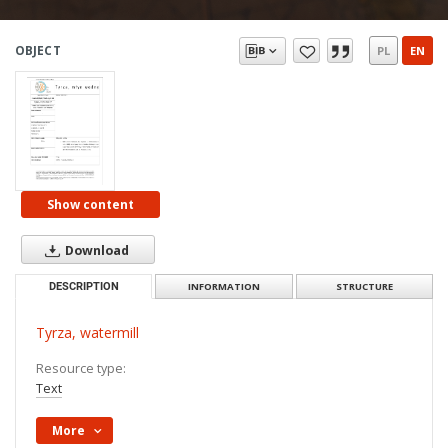
OBJECT
PL
EN
Show content
Download
DESCRIPTION
INFORMATION
STRUCTURE
Tyrza, watermill
Resource type:
Text
More