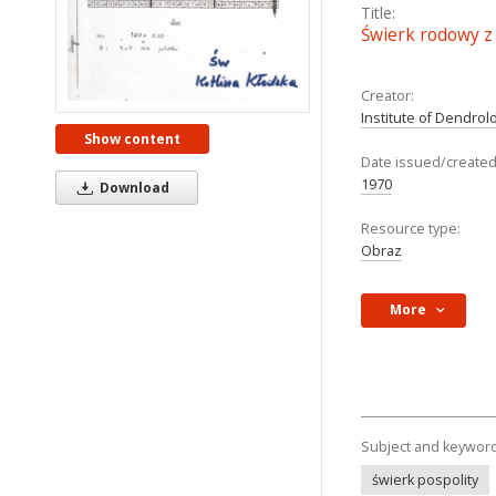
Title:
Świerk rodowy z 
Creator:
Institute of Dendrol
Show content
Date issued/created
1970
Download
Resource type:
Obraz
More
Subject and keywor
świerk pospolity