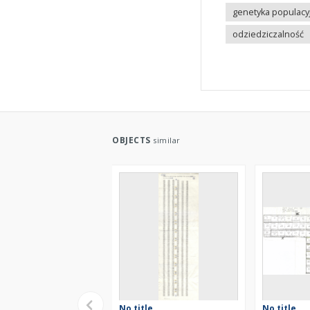
genetyka populacy
odziedziczalność
OBJECTS
similar
No title
No title