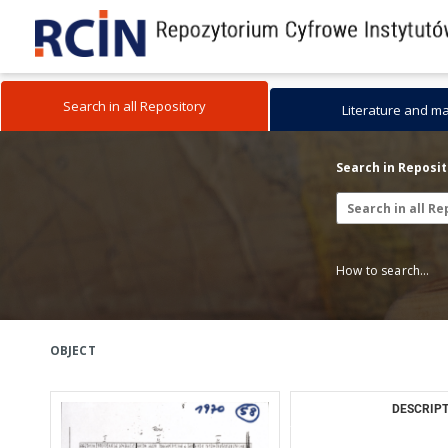
Search in all Repository
Literature and m
Search in Reposi
How to search...
OBJECT
DESCRIPT