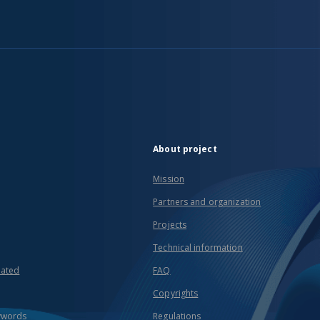
About project
Mission
Partners and organization
Projects
Technical information
eated
FAQ
Copyrights
ywords
Regulations