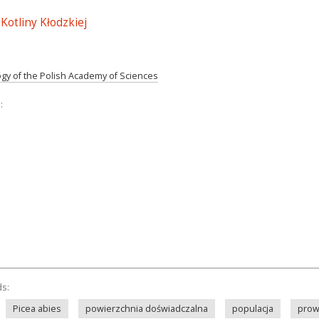
Kotliny Kłodzkiej
ogy of the Polish Academy of Sciences
:
ds:
Picea abies
powierzchnia doświadczalna
populacja
prow