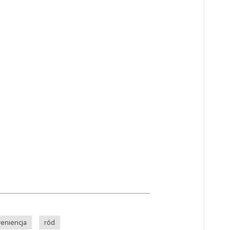
eniencja
ród