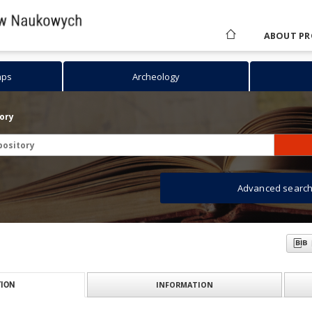
ABOUT PR
aps
Archeology
tory
Advanced searc
INFORMATION
ION