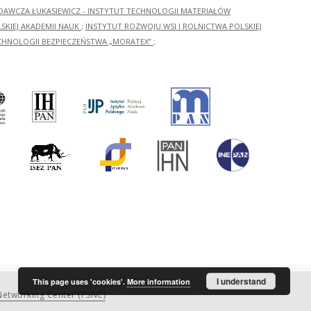
ADAWCZA ŁUKASIEWICZ - INSTYTUT TECHNOLOGII MATERIAŁÓW
KIEJ AKADEMII NAUK
;
INSTYTUT ROZWOJU WSI I ROLNICTWA POLSKIEJ
CHNOLOGII BEZPIECZEŃSTWA „MORATEX”
;
I understand
This page uses 'cookies'.
More information
etworking Center (PSNC)