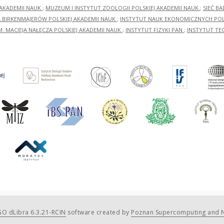
 AKADEMII NAUK
;
MUZEUM I INSTYTUT ZOOLOGII POLSKIEJ AKADEMII NAUK
;
SIEĆ B
RA BIRKENMAJERÓW POLSKIEJ AKADEMII NAUK
;
INSTYTUT NAUK EKONOMICZNYCH POLS
M. MACIEJA NAŁĘCZA POLSKIEJ AKADEMII NAUK
;
INSTYTUT FIZYKI PAN
;
INSTYTUT TE
O dLibra 6.3.21-RCIN
software created by
Poznan Supercomputing and N