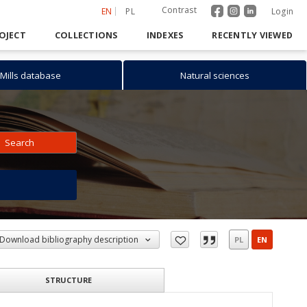
Contrast
EN
PL
Login
OJECT
COLLECTIONS
INDEXES
RECENTLY VIEWED
Mills database
Natural sciences
Search
h
Download bibliography description
PL
EN
STRUCTURE