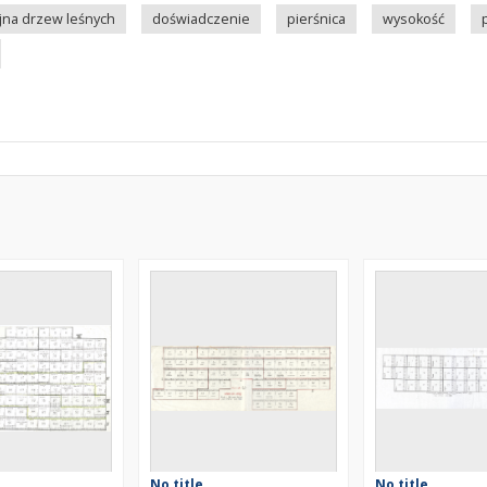
jna drzew leśnych
doświadczenie
pierśnica
wysokość
No title
No title