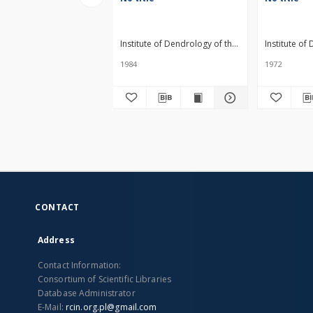
Institute of Dendrology of the Polish Academy of
Institute of
1984
1972
CONTACT
Address
Contact Information:
Consortium of Scientific Libraries
Database Administrator
E-Mail:
rcin.org.pl@gmail.com