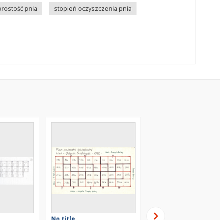
prostość pnia
stopień oczyszczenia pnia
No title
No title