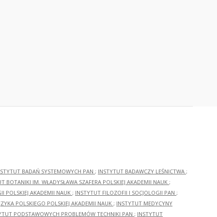
NSTYTUT BADAŃ SYSTEMOWYCH PAN
;
INSTYTUT BADAWCZY LEŚNICTWA
;
UT BOTANIKI IM. WŁADYSŁAWA SZAFERA POLSKIEJ AKADEMII NAUK
;
I POLSKIEJ AKADEMII NAUK
;
INSTYTUT FILOZOFII I SOCJOLOGII PAN
;
ĘZYKA POLSKIEGO POLSKIEJ AKADEMII NAUK
;
INSTYTUT MEDYCYNY
YTUT PODSTAWOWYCH PROBLEMÓW TECHNIKI PAN
;
INSTYTUT