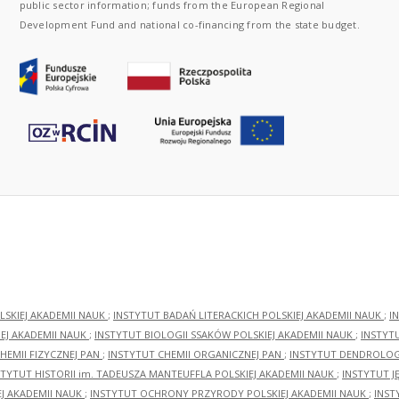
public sector information; funds from the European Regional
Development Fund and national co-financing from the state budget.
LSKIEJ AKADEMII NAUK
;
INSTYTUT BADAŃ LITERACKICH POLSKIEJ AKADEMII NAUK
;
I
EJ AKADEMII NAUK
;
INSTYTUT BIOLOGII SSAKÓW POLSKIEJ AKADEMII NAUK
;
INSTYT
HEMII FIZYCZNEJ PAN
;
INSTYTUT CHEMII ORGANICZNEJ PAN
;
INSTYTUT DENDROLOGI
STYTUT HISTORII im. TADEUSZA MANTEUFFLA POLSKIEJ AKADEMII NAUK
;
INSTYTUT J
EJ AKADEMII NAUK
;
INSTYTUT OCHRONY PRZYRODY POLSKIEJ AKADEMII NAUK
;
INST