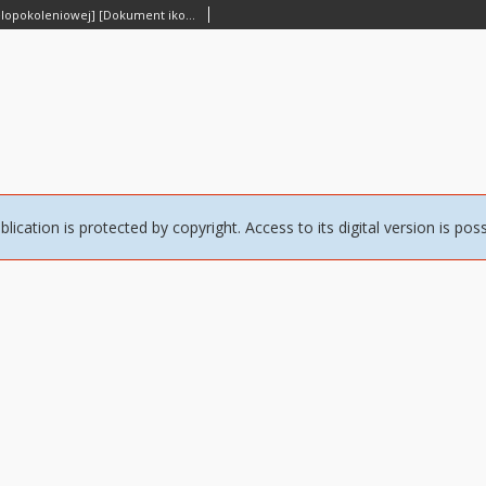
[Portret rodziny wielopokoleniowej] [Dokument ikonograficzny]
blication is protected by copyright. Access to its digital version is pos