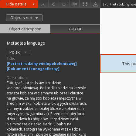
Hide details
Object structure
Object description
Files list
Metadata language
Polski
Title:
This pu
[Portret rodziny wielopokoleniowej]
[Dokument ikonograficzny]
Description:
Fotografia przedstawia rodzinę
wielopokoleniową. Pośrodku siedzi na krześle
starsza kobieta w ciemnym ubiorze i chustce
na głowie, za nią stoi kobieta i mężczyzna w
średnim wieku (kobieta w okrągłych okularach,
ciemnym żakiecie i białej bluzce z kołnierzem,
mężczyzna w garniturze). Przed nimi pięcioro
dzieci: dwóch chłopców i trzy dziewczynki.
Najmłodsze dziecko siedzi u babci na
kolanach. Fotografia wykonana w zakładzie
fotograficznym
;
Zdjęcie przesłane na konkurs