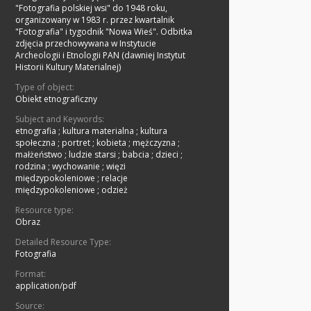
"Fotografia polskiej wsi" do 1948 roku,
organizowany w 1983 r. przez kwartalnik
"Fotografia" i tygodnik "Nowa Wieś". Odbitka
zdjęcia przechowywana w Instytucie
Archeologii i Etnologii PAN (dawniej Instytut
Historii Kultury Materialnej)
Type of object:
Obiekt etnograficzny
Subject and Keywords:
etnografia
;
kultura materialna
;
kultura
społeczna
;
portret
;
kobieta
;
mężczyzna
;
małżeństwo
;
ludzie starsi
;
babcia
;
dzieci
;
rodzina
;
wychowanie
;
więzi
międzypokoleniowe
;
relacje
międzypokoleniowe
;
odzież
Resource type:
Obraz
Detailed Resource Type:
Fotografia
Format:
application/pdf
Source: