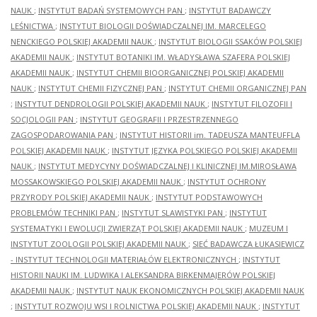
NAUK
;
INSTYTUT BADAŃ SYSTEMOWYCH PAN
;
INSTYTUT BADAWCZY
LEŚNICTWA
;
INSTYTUT BIOLOGII DOŚWIADCZALNEJ IM. MARCELEGO
NENCKIEGO POLSKIEJ AKADEMII NAUK
;
INSTYTUT BIOLOGII SSAKÓW POLSKIEJ
AKADEMII NAUK
;
INSTYTUT BOTANIKI IM. WŁADYSŁAWA SZAFERA POLSKIEJ
AKADEMII NAUK
;
INSTYTUT CHEMII BIOORGANICZNEJ POLSKIEJ AKADEMII
NAUK
;
INSTYTUT CHEMII FIZYCZNEJ PAN
;
INSTYTUT CHEMII ORGANICZNEJ PAN
;
INSTYTUT DENDROLOGII POLSKIEJ AKADEMII NAUK
;
INSTYTUT FILOZOFII I
SOCJOLOGII PAN
;
INSTYTUT GEOGRAFII I PRZESTRZENNEGO
ZAGOSPODAROWANIA PAN
;
INSTYTUT HISTORII im. TADEUSZA MANTEUFFLA
POLSKIEJ AKADEMII NAUK
;
INSTYTUT JĘZYKA POLSKIEGO POLSKIEJ AKADEMII
NAUK
;
INSTYTUT MEDYCYNY DOŚWIADCZALNEJ I KLINICZNEJ IM.MIROSŁAWA
MOSSAKOWSKIEGO POLSKIEJ AKADEMII NAUK
;
INSTYTUT OCHRONY
PRZYRODY POLSKIEJ AKADEMII NAUK
;
INSTYTUT PODSTAWOWYCH
PROBLEMÓW TECHNIKI PAN
;
INSTYTUT SLAWISTYKI PAN
;
INSTYTUT
SYSTEMATYKI I EWOLUCJI ZWIERZĄT POLSKIEJ AKADEMII NAUK
;
MUZEUM I
INSTYTUT ZOOLOGII POLSKIEJ AKADEMII NAUK
;
SIEĆ BADAWCZA ŁUKASIEWICZ
- INSTYTUT TECHNOLOGII MATERIAŁÓW ELEKTRONICZNYCH
;
INSTYTUT
HISTORII NAUKI IM. LUDWIKA I ALEKSANDRA BIRKENMAJERÓW POLSKIEJ
AKADEMII NAUK
;
INSTYTUT NAUK EKONOMICZNYCH POLSKIEJ AKADEMII NAUK
;
INSTYTUT ROZWOJU WSI I ROLNICTWA POLSKIEJ AKADEMII NAUK
;
INSTYTUT