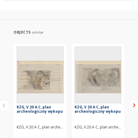
OBJECTS
similar
KZG, V 20 A C, plan
KZG, V 20 A C, plan
KZG
archeologiczny wykopu
archeologiczny wykopu
ar
KZG, V 20 A C, plan archeologiczny wykopu średniowiecze wczesne
KZG, V 20 A C, plan archeologiczny
KZG