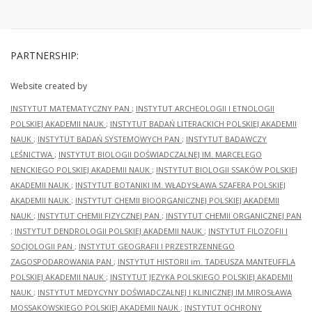
PARTNERSHIP:
Website created by
INSTYTUT MATEMATYCZNY PAN
;
INSTYTUT ARCHEOLOGII I ETNOLOGII
POLSKIEJ AKADEMII NAUK
;
INSTYTUT BADAŃ LITERACKICH POLSKIEJ AKADEMII
NAUK
;
INSTYTUT BADAŃ SYSTEMOWYCH PAN
;
INSTYTUT BADAWCZY
LEŚNICTWA
;
INSTYTUT BIOLOGII DOŚWIADCZALNEJ IM. MARCELEGO
NENCKIEGO POLSKIEJ AKADEMII NAUK
;
INSTYTUT BIOLOGII SSAKÓW POLSKIEJ
AKADEMII NAUK
;
INSTYTUT BOTANIKI IM. WŁADYSŁAWA SZAFERA POLSKIEJ
AKADEMII NAUK
;
INSTYTUT CHEMII BIOORGANICZNEJ POLSKIEJ AKADEMII
NAUK
;
INSTYTUT CHEMII FIZYCZNEJ PAN
;
INSTYTUT CHEMII ORGANICZNEJ PAN
;
INSTYTUT DENDROLOGII POLSKIEJ AKADEMII NAUK
;
INSTYTUT FILOZOFII I
SOCJOLOGII PAN
;
INSTYTUT GEOGRAFII I PRZESTRZENNEGO
ZAGOSPODAROWANIA PAN
;
INSTYTUT HISTORII im. TADEUSZA MANTEUFFLA
POLSKIEJ AKADEMII NAUK
;
INSTYTUT JĘZYKA POLSKIEGO POLSKIEJ AKADEMII
NAUK
;
INSTYTUT MEDYCYNY DOŚWIADCZALNEJ I KLINICZNEJ IM.MIROSŁAWA
MOSSAKOWSKIEGO POLSKIEJ AKADEMII NAUK
;
INSTYTUT OCHRONY