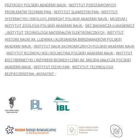
PRZYRODY POLSKIEJ AKADEMII NAUK
;
INSTYTUT PODSTAWOWYCH
PROBLEMÓW TECHNIKI PAN
;
INSTYTUT SLAWISTYKI PAN
;
INSTYTUT
SYSTEMATYKI I EWOLUCJI ZWIERZĄT POLSKIEJ AKADEMII NAUK
;
MUZEUM I
INSTYTUT ZOOLOGII POLSKIEJ AKADEMII NAUK
;
SIEĆ BADAWCZA ŁUKASIEWICZ
- INSTYTUT TECHNOLOGII MATERIAŁÓW ELEKTRONICZNYCH
;
INSTYTUT
HISTORII NAUKI IM. LUDWIKA I ALEKSANDRA BIRKENMAJERÓW POLSKIEJ
AKADEMII NAUK
;
INSTYTUT NAUK EKONOMICZNYCH POLSKIEJ AKADEMII NAUK
;
INSTYTUT ROZWOJU WSI I ROLNICTWA POLSKIEJ AKADEMII NAUK
;
INSTYTUT
BIOCYBERNETYKI I INŻYNIERII BIOMEDYCZNEJ IM. MACIEJA NAŁĘCZA POLSKIEJ
AKADEMII NAUK
;
INSTYTUT FIZYKI PAN
;
INSTYTUT TECHNOLOGII
BEZPIECZEŃSTWA „MORATEX”
;