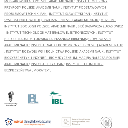
MOSSAKOWSKIEGO POLSKIEJ AKADEMII NAUK
;
INSTYTUT OCHRONY
PRZYRODY POLSKIEJ AKADEMII NAUK
;
INSTYTUT PODSTAWOWYCH
PROBLEMÓW TECHNIKI PAN
;
INSTYTUT SLAWISTYKI PAN
;
INSTYTUT
SYSTEMATYKI I EWOLUCJI ZWIERZĄT POLSKIEJ AKADEMII NAUK
;
MUZEUM I
INSTYTUT ZOOLOGII POLSKIEJ AKADEMII NAUK
;
SIEĆ BADAWCZA ŁUKASIEWICZ
- INSTYTUT TECHNOLOGII MATERIAŁÓW ELEKTRONICZNYCH
;
INSTYTUT
HISTORII NAUKI IM. LUDWIKA I ALEKSANDRA BIRKENMAJERÓW POLSKIEJ
AKADEMII NAUK
;
INSTYTUT NAUK EKONOMICZNYCH POLSKIEJ AKADEMII NAUK
;
INSTYTUT ROZWOJU WSI I ROLNICTWA POLSKIEJ AKADEMII NAUK
;
INSTYTUT
BIOCYBERNETYKI I INŻYNIERII BIOMEDYCZNEJ IM. MACIEJA NAŁĘCZA POLSKIEJ
AKADEMII NAUK
;
INSTYTUT FIZYKI PAN
;
INSTYTUT TECHNOLOGII
BEZPIECZEŃSTWA „MORATEX”
;