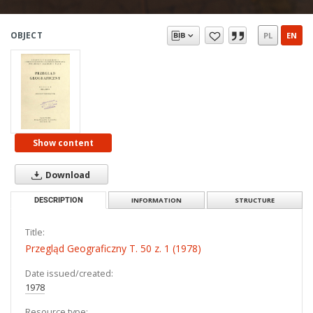
OBJECT
PL
EN
Show content
Download
DESCRIPTION
INFORMATION
STRUCTURE
Title:
Przegląd Geograficzny T. 50 z. 1 (1978)
Date issued/created:
1978
Resource type: