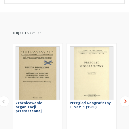
OBJECTS
similar
Zróżnicowanie
Przegląd Geograficzny
Mo
organizacji
T. 52 z. 1 (1980)
osi
przestrzennej
Po
rolnictwa w
Mo
województwie
sel
Szu
suwalskim : praca
te
zbiorowa
Po