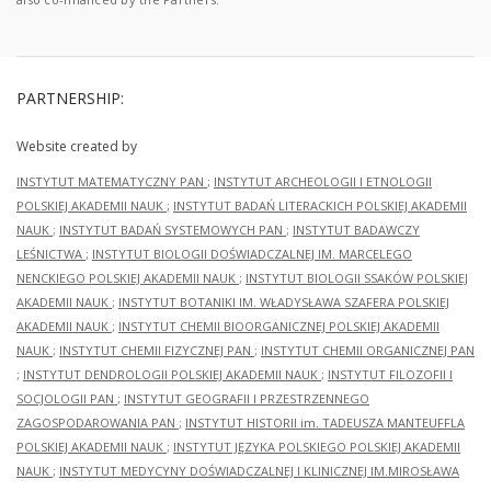
PARTNERSHIP:
Website created by
INSTYTUT MATEMATYCZNY PAN
;
INSTYTUT ARCHEOLOGII I ETNOLOGII
POLSKIEJ AKADEMII NAUK
;
INSTYTUT BADAŃ LITERACKICH POLSKIEJ AKADEMII
NAUK
;
INSTYTUT BADAŃ SYSTEMOWYCH PAN
;
INSTYTUT BADAWCZY
LEŚNICTWA
;
INSTYTUT BIOLOGII DOŚWIADCZALNEJ IM. MARCELEGO
NENCKIEGO POLSKIEJ AKADEMII NAUK
;
INSTYTUT BIOLOGII SSAKÓW POLSKIEJ
AKADEMII NAUK
;
INSTYTUT BOTANIKI IM. WŁADYSŁAWA SZAFERA POLSKIEJ
AKADEMII NAUK
;
INSTYTUT CHEMII BIOORGANICZNEJ POLSKIEJ AKADEMII
NAUK
;
INSTYTUT CHEMII FIZYCZNEJ PAN
;
INSTYTUT CHEMII ORGANICZNEJ PAN
;
INSTYTUT DENDROLOGII POLSKIEJ AKADEMII NAUK
;
INSTYTUT FILOZOFII I
SOCJOLOGII PAN
;
INSTYTUT GEOGRAFII I PRZESTRZENNEGO
ZAGOSPODAROWANIA PAN
;
INSTYTUT HISTORII im. TADEUSZA MANTEUFFLA
POLSKIEJ AKADEMII NAUK
;
INSTYTUT JĘZYKA POLSKIEGO POLSKIEJ AKADEMII
NAUK
;
INSTYTUT MEDYCYNY DOŚWIADCZALNEJ I KLINICZNEJ IM.MIROSŁAWA