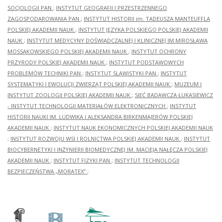
SOCJOLOGII PAN
;
INSTYTUT GEOGRAFII I PRZESTRZENNEGO
ZAGOSPODAROWANIA PAN
;
INSTYTUT HISTORII im. TADEUSZA MANTEUFFLA
POLSKIEJ AKADEMII NAUK
;
INSTYTUT JĘZYKA POLSKIEGO POLSKIEJ AKADEMII
NAUK
;
INSTYTUT MEDYCYNY DOŚWIADCZALNEJ I KLINICZNEJ IM.MIROSŁAWA
MOSSAKOWSKIEGO POLSKIEJ AKADEMII NAUK
;
INSTYTUT OCHRONY
PRZYRODY POLSKIEJ AKADEMII NAUK
;
INSTYTUT PODSTAWOWYCH
PROBLEMÓW TECHNIKI PAN
;
INSTYTUT SLAWISTYKI PAN
;
INSTYTUT
SYSTEMATYKI I EWOLUCJI ZWIERZĄT POLSKIEJ AKADEMII NAUK
;
MUZEUM I
INSTYTUT ZOOLOGII POLSKIEJ AKADEMII NAUK
;
SIEĆ BADAWCZA ŁUKASIEWICZ
- INSTYTUT TECHNOLOGII MATERIAŁÓW ELEKTRONICZNYCH
;
INSTYTUT
HISTORII NAUKI IM. LUDWIKA I ALEKSANDRA BIRKENMAJERÓW POLSKIEJ
AKADEMII NAUK
;
INSTYTUT NAUK EKONOMICZNYCH POLSKIEJ AKADEMII NAUK
;
INSTYTUT ROZWOJU WSI I ROLNICTWA POLSKIEJ AKADEMII NAUK
;
INSTYTUT
BIOCYBERNETYKI I INŻYNIERII BIOMEDYCZNEJ IM. MACIEJA NAŁĘCZA POLSKIEJ
AKADEMII NAUK
;
INSTYTUT FIZYKI PAN
;
INSTYTUT TECHNOLOGII
BEZPIECZEŃSTWA „MORATEX”
;