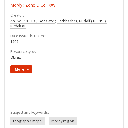
Mordy : Zone D Col. XXVII
Creator:
Ahl, W. (18..-19..). Redaktor
;
Fischbacher, Rudolf (18..-19..).
Redaktor
Date issued/created:
1909
Resource type:
Obraz
More
Subject and keywords:
toographic maps
Mordy region