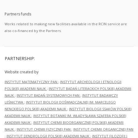
Partners funds
Works related to making new facilities available in the RCIN service are
also co-financed by the Partners.
PARTNERSHIP:
Website created by
INSTYTUT MATEMATYCZNY PAN
;
INSTYTUT ARCHEOLOGII I ETNOLOGII
POLSKIEJ AKADEMII NAUK
;
INSTYTUT BADAŃ LITERACKICH POLSKIEJ AKADEMII
NAUK
;
INSTYTUT BADAŃ SYSTEMOWYCH PAN
;
INSTYTUT BADAWCZY
LEŚNICTWA
;
INSTYTUT BIOLOGII DOŚWIADCZALNEJ IM. MARCELEGO
NENCKIEGO POLSKIEJ AKADEMII NAUK
;
INSTYTUT BIOLOGII SSAKÓW POLSKIEJ
AKADEMII NAUK
;
INSTYTUT BOTANIKI IM. WŁADYSŁAWA SZAFERA POLSKIEJ
AKADEMII NAUK
;
INSTYTUT CHEMII BIOORGANICZNEJ POLSKIEJ AKADEMII
NAUK
;
INSTYTUT CHEMII FIZYCZNEJ PAN
;
INSTYTUT CHEMII ORGANICZNEJ PAN
;
INSTYTUT DENDROLOGII POLSKIEJ AKADEMII NAUK
;
INSTYTUT FILOZOFII I