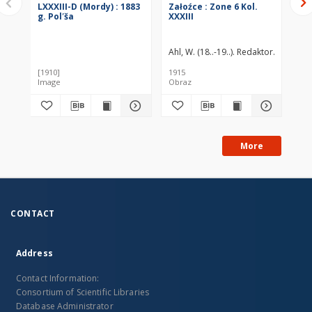
LXXXIII-D (Mordy) : 1883
Załoźce : Zone 6 Kol.
Wo
g. Polʹša
XXXIII
po
Ahl, W. (18..-19..). Redaktor
Link, J. 
Zak
[1910]
1915
192
Image
Obraz
Map
More
CONTACT
Address
Contact Information:
Consortium of Scientific Libraries
Database Administrator