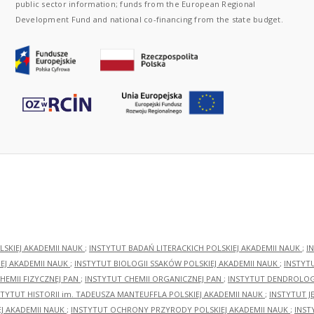
public sector information; funds from the European Regional
Development Fund and national co-financing from the state budget.
LSKIEJ AKADEMII NAUK
;
INSTYTUT BADAŃ LITERACKICH POLSKIEJ AKADEMII NAUK
;
I
EJ AKADEMII NAUK
;
INSTYTUT BIOLOGII SSAKÓW POLSKIEJ AKADEMII NAUK
;
INSTYT
HEMII FIZYCZNEJ PAN
;
INSTYTUT CHEMII ORGANICZNEJ PAN
;
INSTYTUT DENDROLOGI
STYTUT HISTORII im. TADEUSZA MANTEUFFLA POLSKIEJ AKADEMII NAUK
;
INSTYTUT J
EJ AKADEMII NAUK
;
INSTYTUT OCHRONY PRZYRODY POLSKIEJ AKADEMII NAUK
;
INST