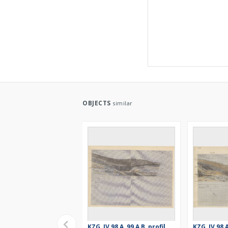
OBJECTS
similar
KZG, IV 98 A, 99 A B, profil
KZG, IV 98 A