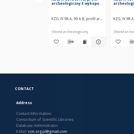
archeologiczny E wykopu
archeolog
KZG, IV 98 A, 99 A B, profil archeologiczny E w
KZG, IV 98 
Obiekt archeologiczny
Obiekt arch
CONTACT
Address
Contact Information:
Consortium of Scientific Libraries
Database Administrator
E-Mail:
rcin.org.pl@gmail.com