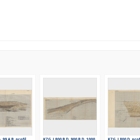
, 99 A B, profil
KZG, I 800 B D, 900 B D, 1000
KZG, I 800 D, prof