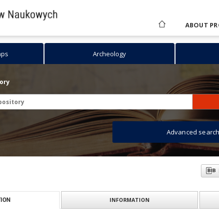
ABOUT PR
aps
Archeology
tory
Advanced searc
INFORMATION
ION