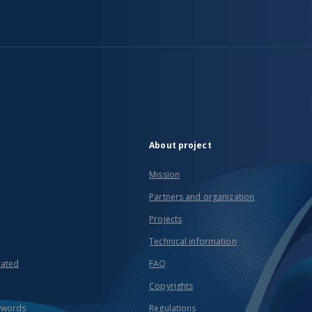
About project
Mission
Partners and organization
Projects
Technical information
eated
FAQ
Copyrights
ywords
Regulations