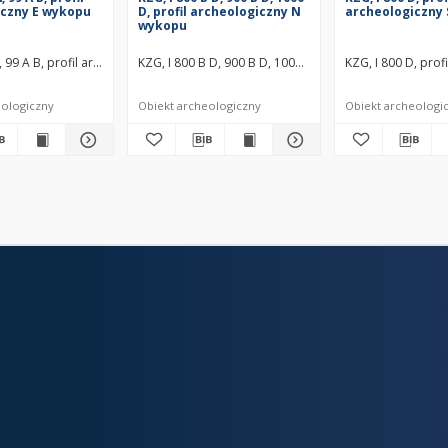
iczny E wykopu
D, profil archeologiczny N
archeologiczny
wykopu
ykopu średniowiecze wczesne
A, 99 A B, profil archeologiczny E wykopu średniowiecze wczesne
KZG, I 800 B D, 900 B D, 1000 D, profil archeologiczn
KZG, I 800 D, pro
eologiczny
Obiekt archeologiczny
Obiekt archeologi