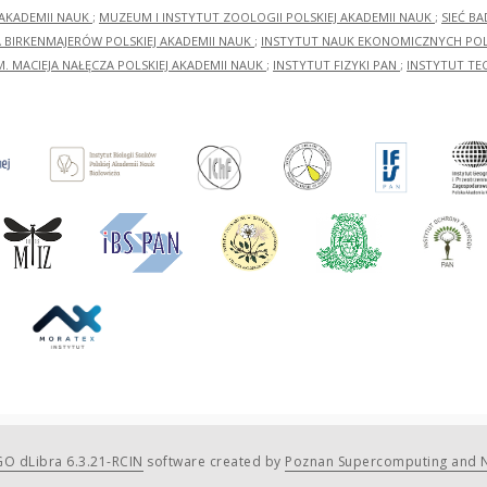
 AKADEMII NAUK
;
MUZEUM I INSTYTUT ZOOLOGII POLSKIEJ AKADEMII NAUK
;
SIEĆ B
RA BIRKENMAJERÓW POLSKIEJ AKADEMII NAUK
;
INSTYTUT NAUK EKONOMICZNYCH POLS
M. MACIEJA NAŁĘCZA POLSKIEJ AKADEMII NAUK
;
INSTYTUT FIZYKI PAN
;
INSTYTUT TE
O dLibra 6.3.21-RCIN
software created by
Poznan Supercomputing and N