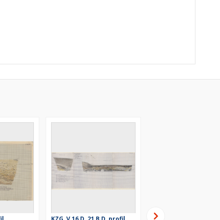
il
KZG, V 16 D, 21 B D, profil
KZG, V 21 A, profil