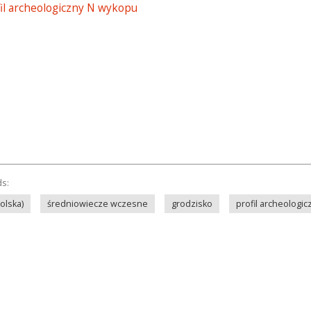
fil archeologiczny N wykopu
ds:
olska)
średniowiecze wczesne
grodzisko
profil archeologic