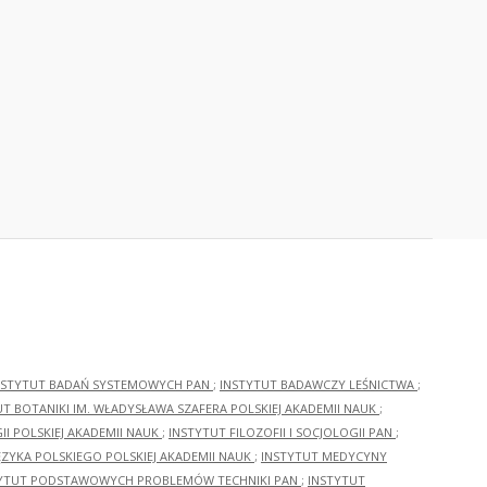
NSTYTUT BADAŃ SYSTEMOWYCH PAN
;
INSTYTUT BADAWCZY LEŚNICTWA
;
UT BOTANIKI IM. WŁADYSŁAWA SZAFERA POLSKIEJ AKADEMII NAUK
;
I POLSKIEJ AKADEMII NAUK
;
INSTYTUT FILOZOFII I SOCJOLOGII PAN
;
ĘZYKA POLSKIEGO POLSKIEJ AKADEMII NAUK
;
INSTYTUT MEDYCYNY
YTUT PODSTAWOWYCH PROBLEMÓW TECHNIKI PAN
;
INSTYTUT