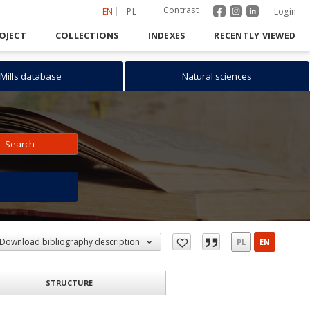
Contrast
EN
PL
Login
OJECT
COLLECTIONS
INDEXES
RECENTLY VIEWED
Mills database
Natural sciences
Search
h
Download bibliography description
PL
EN
STRUCTURE