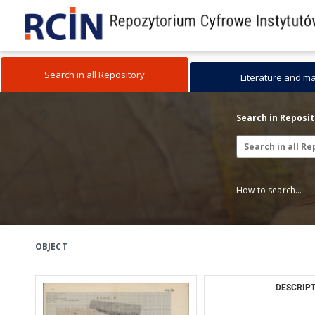
Search in all Repository
Literature and m
Search in Reposi
How to search...
OBJECT
DESCRIPT