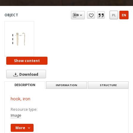
OBJECT
PL
EN
Show content
Download
DESCRIPTION
INFORMATION
STRUCTURE
hook, iron
Resource type:
Image
More