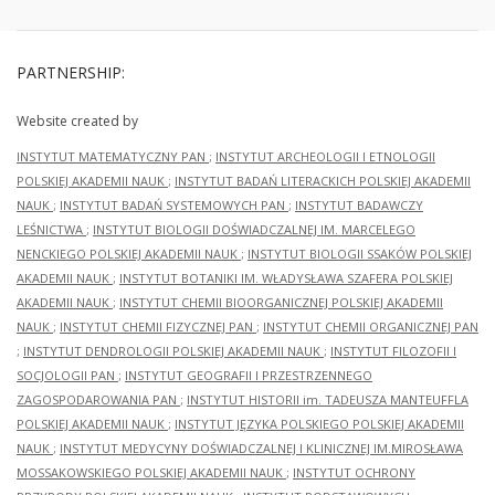
PARTNERSHIP:
Website created by
INSTYTUT MATEMATYCZNY PAN
;
INSTYTUT ARCHEOLOGII I ETNOLOGII
POLSKIEJ AKADEMII NAUK
;
INSTYTUT BADAŃ LITERACKICH POLSKIEJ AKADEMII
NAUK
;
INSTYTUT BADAŃ SYSTEMOWYCH PAN
;
INSTYTUT BADAWCZY
LEŚNICTWA
;
INSTYTUT BIOLOGII DOŚWIADCZALNEJ IM. MARCELEGO
NENCKIEGO POLSKIEJ AKADEMII NAUK
;
INSTYTUT BIOLOGII SSAKÓW POLSKIEJ
AKADEMII NAUK
;
INSTYTUT BOTANIKI IM. WŁADYSŁAWA SZAFERA POLSKIEJ
AKADEMII NAUK
;
INSTYTUT CHEMII BIOORGANICZNEJ POLSKIEJ AKADEMII
NAUK
;
INSTYTUT CHEMII FIZYCZNEJ PAN
;
INSTYTUT CHEMII ORGANICZNEJ PAN
;
INSTYTUT DENDROLOGII POLSKIEJ AKADEMII NAUK
;
INSTYTUT FILOZOFII I
SOCJOLOGII PAN
;
INSTYTUT GEOGRAFII I PRZESTRZENNEGO
ZAGOSPODAROWANIA PAN
;
INSTYTUT HISTORII im. TADEUSZA MANTEUFFLA
POLSKIEJ AKADEMII NAUK
;
INSTYTUT JĘZYKA POLSKIEGO POLSKIEJ AKADEMII
NAUK
;
INSTYTUT MEDYCYNY DOŚWIADCZALNEJ I KLINICZNEJ IM.MIROSŁAWA
MOSSAKOWSKIEGO POLSKIEJ AKADEMII NAUK
;
INSTYTUT OCHRONY