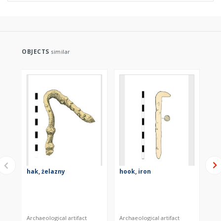
OBJECTS
similar
hak, żelazny
hook, iron
ho
Archaeological artifact
Archaeological artifact
Arc