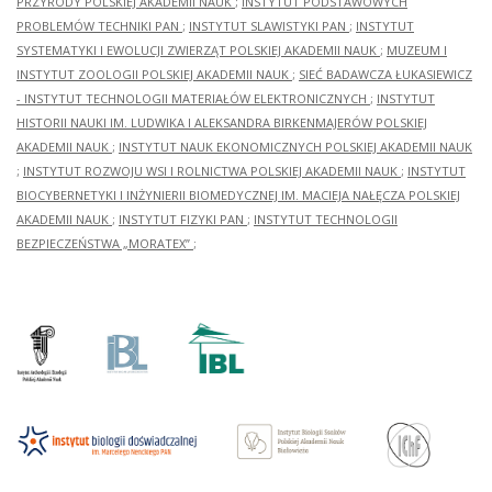
PRZYRODY POLSKIEJ AKADEMII NAUK
;
INSTYTUT PODSTAWOWYCH
PROBLEMÓW TECHNIKI PAN
;
INSTYTUT SLAWISTYKI PAN
;
INSTYTUT
SYSTEMATYKI I EWOLUCJI ZWIERZĄT POLSKIEJ AKADEMII NAUK
;
MUZEUM I
INSTYTUT ZOOLOGII POLSKIEJ AKADEMII NAUK
;
SIEĆ BADAWCZA ŁUKASIEWICZ
- INSTYTUT TECHNOLOGII MATERIAŁÓW ELEKTRONICZNYCH
;
INSTYTUT
HISTORII NAUKI IM. LUDWIKA I ALEKSANDRA BIRKENMAJERÓW POLSKIEJ
AKADEMII NAUK
;
INSTYTUT NAUK EKONOMICZNYCH POLSKIEJ AKADEMII NAUK
;
INSTYTUT ROZWOJU WSI I ROLNICTWA POLSKIEJ AKADEMII NAUK
;
INSTYTUT
BIOCYBERNETYKI I INŻYNIERII BIOMEDYCZNEJ IM. MACIEJA NAŁĘCZA POLSKIEJ
AKADEMII NAUK
;
INSTYTUT FIZYKI PAN
;
INSTYTUT TECHNOLOGII
BEZPIECZEŃSTWA „MORATEX”
;