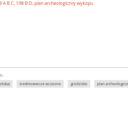
98 A B C, 198 B D, plan archeologiczny wykopu
ds:
olska)
średniowiecze wczesne
grodzisko
plan archeologicz