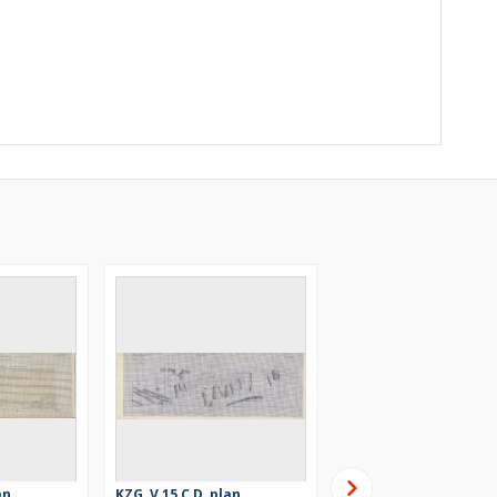
an
KZG, V 15 C D, plan
KZG, V 16 C D, 21 A B, 