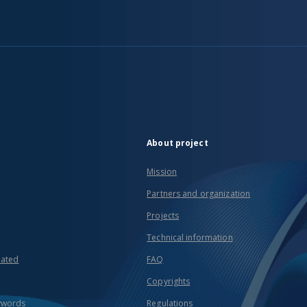
About project
Mission
Partners and organization
Projects
Technical information
eated
FAQ
Copyrights
ywords
Regulations