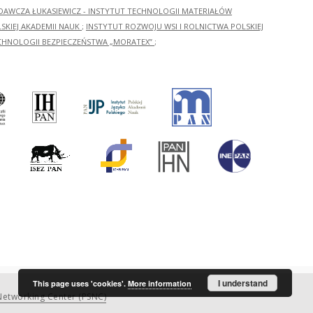
ADAWCZA ŁUKASIEWICZ - INSTYTUT TECHNOLOGII MATERIAŁÓW
KIEJ AKADEMII NAUK
;
INSTYTUT ROZWOJU WSI I ROLNICTWA POLSKIEJ
CHNOLOGII BEZPIECZEŃSTWA „MORATEX”
;
I understand
This page uses 'cookies'.
More information
etworking Center (PSNC)