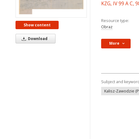
KZG, IV 99 A C, 
Resource type:
Show content
Obraz
Download
More
Subject and keywor
Kalisz-Zawodzie (P