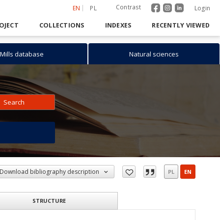
Contrast
EN
PL
Login
OJECT
COLLECTIONS
INDEXES
RECENTLY VIEWED
Mills database
Natural sciences
Search
h
Download bibliography description
PL
EN
STRUCTURE