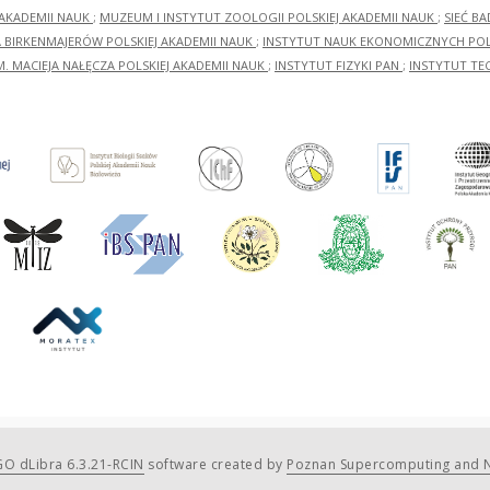
 AKADEMII NAUK
;
MUZEUM I INSTYTUT ZOOLOGII POLSKIEJ AKADEMII NAUK
;
SIEĆ B
RA BIRKENMAJERÓW POLSKIEJ AKADEMII NAUK
;
INSTYTUT NAUK EKONOMICZNYCH POLS
M. MACIEJA NAŁĘCZA POLSKIEJ AKADEMII NAUK
;
INSTYTUT FIZYKI PAN
;
INSTYTUT TE
O dLibra 6.3.21-RCIN
software created by
Poznan Supercomputing and N