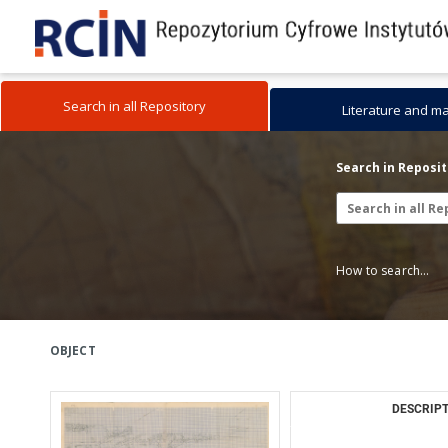
Search in all Repository
Literature and m
Search in Reposi
How to search...
OBJECT
DESCRIPT