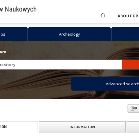
ABOUT PR
aps
Archeology
tory
Advanced searc
INFORMATION
ION