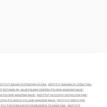
NSTYTUT BADAŃ SYSTEMOWYCH PAN
;
INSTYTUT BADAWCZY LEŚNICTWA
;
UT BOTANIKI IM. WŁADYSŁAWA SZAFERA POLSKIEJ AKADEMII NAUK
;
I POLSKIEJ AKADEMII NAUK
;
INSTYTUT FILOZOFII I SOCJOLOGII PAN
;
ĘZYKA POLSKIEGO POLSKIEJ AKADEMII NAUK
;
INSTYTUT MEDYCYNY
YTUT PODSTAWOWYCH PROBLEMÓW TECHNIKI PAN
;
INSTYTUT