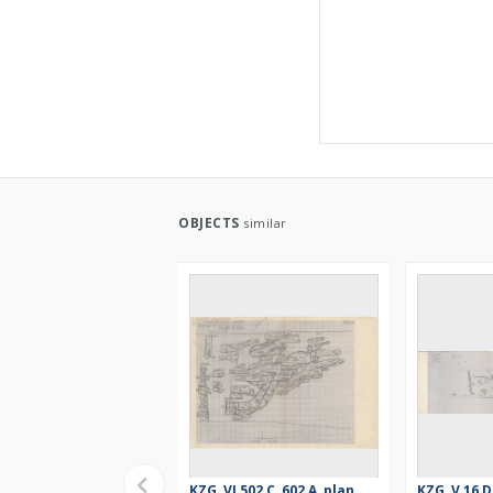
OBJECTS
similar
KZG, VI 502 C, 602 A, plan
KZG, V 16 D