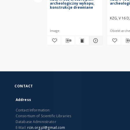
archeologiczny wykopu,
archeolog
konstrukcje drewniane
KZG, V 16 D
Image
Obiekt arch
CONTACT
Address
Contact Information:
Consortium of Scientific Libraries
Database Administrator
E-Mail:
rcin.org.pl@gmail.com