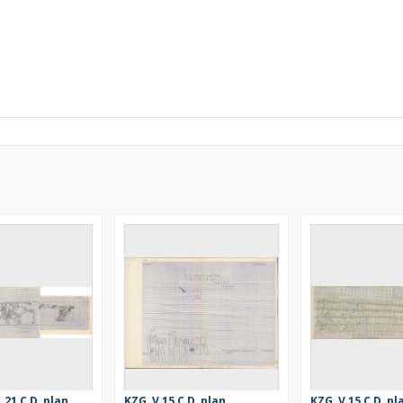
, 21 C D, plan
KZG, V 15 C D, plan
KZG, V 15 C D, pl