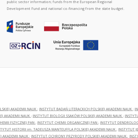
public sector information; funds from the European Regional
Development Fund and national co-financing from the state budget.
LSKIEJ AKADEMII NAUK
;
INSTYTUT BADAŃ LITERACKICH POLSKIEJ AKADEMII NAUK
;
I
EJ AKADEMII NAUK
;
INSTYTUT BIOLOGII SSAKÓW POLSKIEJ AKADEMII NAUK
;
INSTYT
HEMII FIZYCZNEJ PAN
;
INSTYTUT CHEMII ORGANICZNEJ PAN
;
INSTYTUT DENDROLOGI
STYTUT HISTORII im. TADEUSZA MANTEUFFLA POLSKIEJ AKADEMII NAUK
;
INSTYTUT J
EJ AKADEMII NAUK
;
INSTYTUT OCHRONY PRZYRODY POLSKIEJ AKADEMII NAUK
;
INST