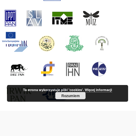
Ta strona wykorzystuje pliki 'cookies'.
Więcej informacji
Rozumiem