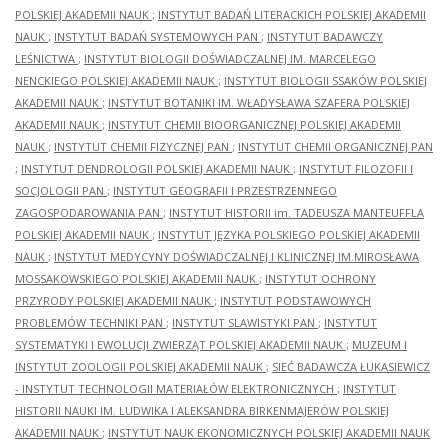
POLSKIEJ AKADEMII NAUK
;
INSTYTUT BADAŃ LITERACKICH POLSKIEJ AKADEMII
NAUK
;
INSTYTUT BADAŃ SYSTEMOWYCH PAN
;
INSTYTUT BADAWCZY
LEŚNICTWA
;
INSTYTUT BIOLOGII DOŚWIADCZALNEJ IM. MARCELEGO
NENCKIEGO POLSKIEJ AKADEMII NAUK
;
INSTYTUT BIOLOGII SSAKÓW POLSKIEJ
AKADEMII NAUK
;
INSTYTUT BOTANIKI IM. WŁADYSŁAWA SZAFERA POLSKIEJ
AKADEMII NAUK
;
INSTYTUT CHEMII BIOORGANICZNEJ POLSKIEJ AKADEMII
NAUK
;
INSTYTUT CHEMII FIZYCZNEJ PAN
;
INSTYTUT CHEMII ORGANICZNEJ PAN
;
INSTYTUT DENDROLOGII POLSKIEJ AKADEMII NAUK
;
INSTYTUT FILOZOFII I
SOCJOLOGII PAN
;
INSTYTUT GEOGRAFII I PRZESTRZENNEGO
ZAGOSPODAROWANIA PAN
;
INSTYTUT HISTORII im. TADEUSZA MANTEUFFLA
POLSKIEJ AKADEMII NAUK
;
INSTYTUT JĘZYKA POLSKIEGO POLSKIEJ AKADEMII
NAUK
;
INSTYTUT MEDYCYNY DOŚWIADCZALNEJ I KLINICZNEJ IM.MIROSŁAWA
MOSSAKOWSKIEGO POLSKIEJ AKADEMII NAUK
;
INSTYTUT OCHRONY
PRZYRODY POLSKIEJ AKADEMII NAUK
;
INSTYTUT PODSTAWOWYCH
PROBLEMÓW TECHNIKI PAN
;
INSTYTUT SLAWISTYKI PAN
;
INSTYTUT
SYSTEMATYKI I EWOLUCJI ZWIERZĄT POLSKIEJ AKADEMII NAUK
;
MUZEUM I
INSTYTUT ZOOLOGII POLSKIEJ AKADEMII NAUK
;
SIEĆ BADAWCZA ŁUKASIEWICZ
- INSTYTUT TECHNOLOGII MATERIAŁÓW ELEKTRONICZNYCH
;
INSTYTUT
HISTORII NAUKI IM. LUDWIKA I ALEKSANDRA BIRKENMAJERÓW POLSKIEJ
AKADEMII NAUK
;
INSTYTUT NAUK EKONOMICZNYCH POLSKIEJ AKADEMII NAUK