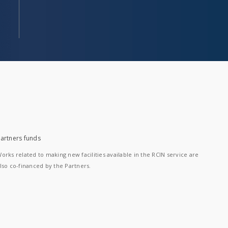
artners funds
orks related to making new facilities available in the RCIN service are
lso co-financed by the Partners.