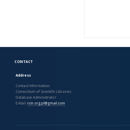
CONTACT
Address
Contact Information:
Consortium of Scientific Libraries
Database Administrator
E-Mail:
rcin.org.pl@gmail.com