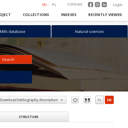
Contrast
EN
PL
Login
OJECT
COLLECTIONS
INDEXES
RECENTLY VIEWED
Mills database
Natural sciences
Search
h
Download bibliography description
PL
EN
STRUCTURE