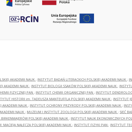
LSKIEJ AKADEMII NAUK
;
INSTYTUT BADAŃ LITERACKICH POLSKIEJ AKADEMII NAUK
;
I
EJ AKADEMII NAUK
;
INSTYTUT BIOLOGII SSAKÓW POLSKIEJ AKADEMII NAUK
;
INSTYT
HEMII FIZYCZNEJ PAN
;
INSTYTUT CHEMII ORGANICZNEJ PAN
;
INSTYTUT DENDROLOGI
STYTUT HISTORII im. TADEUSZA MANTEUFFLA POLSKIEJ AKADEMII NAUK
;
INSTYTUT J
EJ AKADEMII NAUK
;
INSTYTUT OCHRONY PRZYRODY POLSKIEJ AKADEMII NAUK
;
INST
 AKADEMII NAUK
;
MUZEUM I INSTYTUT ZOOLOGII POLSKIEJ AKADEMII NAUK
;
SIEĆ B
RA BIRKENMAJERÓW POLSKIEJ AKADEMII NAUK
;
INSTYTUT NAUK EKONOMICZNYCH POLS
M. MACIEJA NAŁĘCZA POLSKIEJ AKADEMII NAUK
;
INSTYTUT FIZYKI PAN
;
INSTYTUT TE