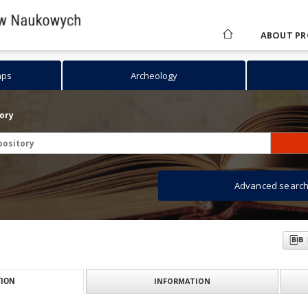
ABOUT PR
aps
Archeology
tory
Advanced searc
INFORMATION
ION