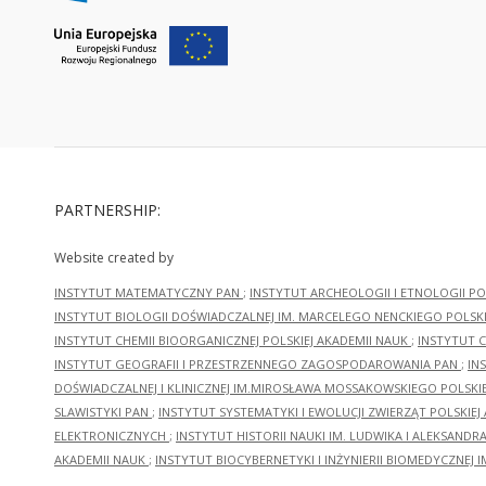
PARTNERSHIP:
Website created by
INSTYTUT MATEMATYCZNY PAN
;
INSTYTUT ARCHEOLOGII I ETNOLOGII PO
INSTYTUT BIOLOGII DOŚWIADCZALNEJ IM. MARCELEGO NENCKIEGO POLSKI
INSTYTUT CHEMII BIOORGANICZNEJ POLSKIEJ AKADEMII NAUK
;
INSTYTUT C
INSTYTUT GEOGRAFII I PRZESTRZENNEGO ZAGOSPODAROWANIA PAN
;
IN
DOŚWIADCZALNEJ I KLINICZNEJ IM.MIROSŁAWA MOSSAKOWSKIEGO POLSKI
SLAWISTYKI PAN
;
INSTYTUT SYSTEMATYKI I EWOLUCJI ZWIERZĄT POLSKIEJ
ELEKTRONICZNYCH
;
INSTYTUT HISTORII NAUKI IM. LUDWIKA I ALEKSAND
AKADEMII NAUK
;
INSTYTUT BIOCYBERNETYKI I INŻYNIERII BIOMEDYCZNEJ I