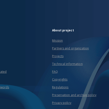
About project
Mission
Partners and organization
Projects
Technical information
eated
FAQ
Copyrights
ywords
Regulations
Preservation and archive policy
Privacy policy