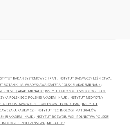
NSTYTUT BADAŃ SYSTEMOWYCH PAN
;
INSTYTUT BADAWCZY LEŚNICTWA
;
UT BOTANIKI IM. WŁADYSŁAWA SZAFERA POLSKIEJ AKADEMII NAUK
;
I POLSKIEJ AKADEMII NAUK
;
INSTYTUT FILOZOFII I SOCJOLOGII PAN
;
ĘZYKA POLSKIEGO POLSKIEJ AKADEMII NAUK
;
INSTYTUT MEDYCYNY
YTUT PODSTAWOWYCH PROBLEMÓW TECHNIKI PAN
;
INSTYTUT
ADAWCZA ŁUKASIEWICZ - INSTYTUT TECHNOLOGII MATERIAŁÓW
KIEJ AKADEMII NAUK
;
INSTYTUT ROZWOJU WSI I ROLNICTWA POLSKIEJ
CHNOLOGII BEZPIECZEŃSTWA „MORATEX”
;