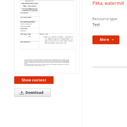
Piłka, watermill
Resource type:
Text
More
Show content
Download