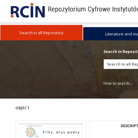
Search in all Repository
Literature and m
Search in Reposi
How to search...
OBJECT
DESCRIPT