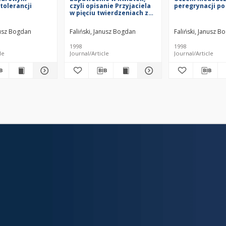
 tolerancji
czyli opisanie Przyjaciela
peregrynacji po
w pięciu twierdzeniach z
komentarzem
nusz Bogdan
Faliński, Janusz Bogdan
Faliński, Janusz B
1998
1998
le
Journal/Article
Journal/Article