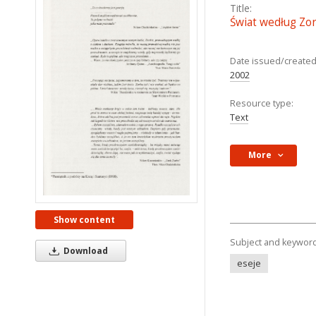
Title:
Świat według Zo
Date issued/created
2002
Resource type:
Text
More
Show content
Subject and keywor
Download
eseje