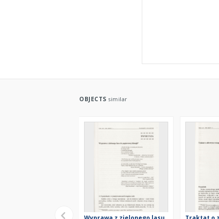
OBJECTS
similar
Wyprawa z zielonego lasu
Traktat o