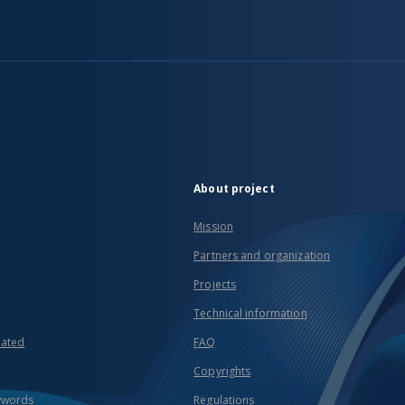
About project
Mission
Partners and organization
Projects
Technical information
eated
FAQ
Copyrights
ywords
Regulations