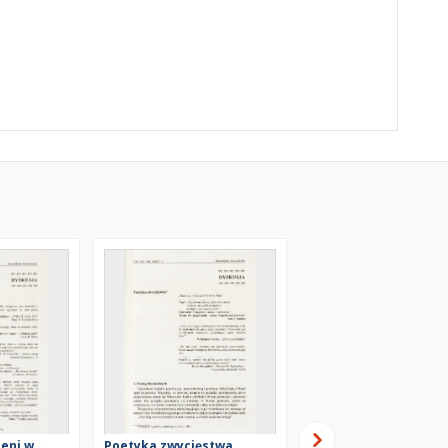
eni w
Poetyka zwycięstwa
Do drzew trzeba dor