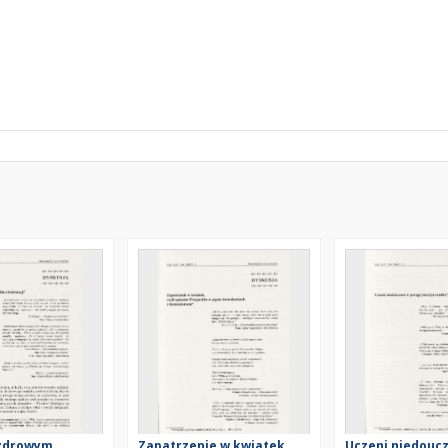
 zdrowym
Zapatrzenie w kwiatek,
Uczeni niedoucz