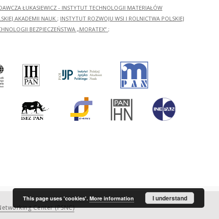
ADAWCZA ŁUKASIEWICZ - INSTYTUT TECHNOLOGII MATERIAŁÓW
KIEJ AKADEMII NAUK
;
INSTYTUT ROZWOJU WSI I ROLNICTWA POLSKIEJ
CHNOLOGII BEZPIECZEŃSTWA „MORATEX”
;
I understand
This page uses 'cookies'.
More information
etworking Center (PSNC)