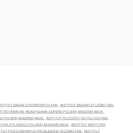
NSTYTUT BADAŃ SYSTEMOWYCH PAN
;
INSTYTUT BADAWCZY LEŚNICTWA
;
UT BOTANIKI IM. WŁADYSŁAWA SZAFERA POLSKIEJ AKADEMII NAUK
;
I POLSKIEJ AKADEMII NAUK
;
INSTYTUT FILOZOFII I SOCJOLOGII PAN
;
ĘZYKA POLSKIEGO POLSKIEJ AKADEMII NAUK
;
INSTYTUT MEDYCYNY
YTUT PODSTAWOWYCH PROBLEMÓW TECHNIKI PAN
;
INSTYTUT