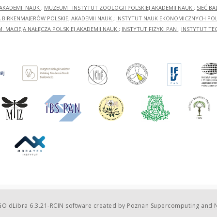
 AKADEMII NAUK
;
MUZEUM I INSTYTUT ZOOLOGII POLSKIEJ AKADEMII NAUK
;
SIEĆ B
RA BIRKENMAJERÓW POLSKIEJ AKADEMII NAUK
;
INSTYTUT NAUK EKONOMICZNYCH POLS
M. MACIEJA NAŁĘCZA POLSKIEJ AKADEMII NAUK
;
INSTYTUT FIZYKI PAN
;
INSTYTUT TE
O dLibra 6.3.21-RCIN
software created by
Poznan Supercomputing and N