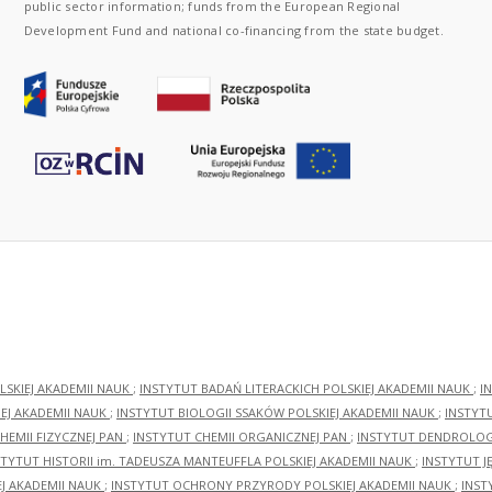
public sector information; funds from the European Regional
Development Fund and national co-financing from the state budget.
LSKIEJ AKADEMII NAUK
;
INSTYTUT BADAŃ LITERACKICH POLSKIEJ AKADEMII NAUK
;
I
EJ AKADEMII NAUK
;
INSTYTUT BIOLOGII SSAKÓW POLSKIEJ AKADEMII NAUK
;
INSTYT
HEMII FIZYCZNEJ PAN
;
INSTYTUT CHEMII ORGANICZNEJ PAN
;
INSTYTUT DENDROLOGI
STYTUT HISTORII im. TADEUSZA MANTEUFFLA POLSKIEJ AKADEMII NAUK
;
INSTYTUT J
EJ AKADEMII NAUK
;
INSTYTUT OCHRONY PRZYRODY POLSKIEJ AKADEMII NAUK
;
INST