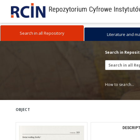
Search in all Repository
Literature and m
Search in Reposi
How to search...
OBJECT
DESCRIPT