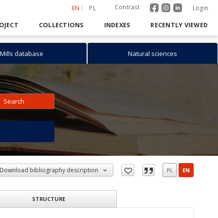
Contrast
EN
PL
Login
OJECT
COLLECTIONS
INDEXES
RECENTLY VIEWED
Mills database
Natural sciences
Search
h
Download bibliography description
PL
EN
STRUCTURE