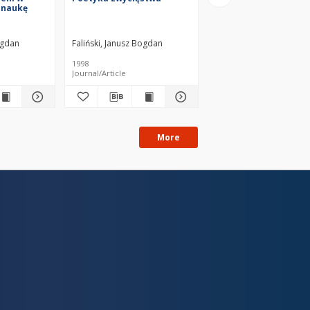
 naukę
ogdan
Faliński, Janusz Bogdan
Faliński, Janusz Bogdan
1998
1999
Journal/Article
Journal/Article
More