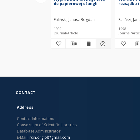
do papierowej dżungli
rozsądku i
Faliński, Janusz Bogdan
Faliński, Ja
1999
1998
Journal/Article
Journal/Artic
CONTACT
Address
Contact Information:
Consortium of Scientific Libraries
Database Administrator
E-Mail:
rcin.org.pl@gmail.com