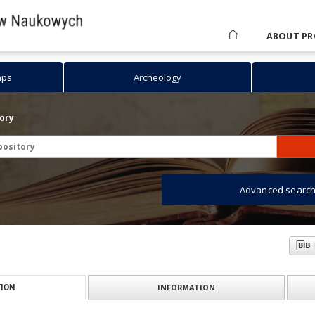
ABOUT PR
aps
Archeology
tory
Advanced searc
INFORMATION
ION