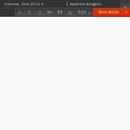
Cremona : Zone 25 Col. II
Kaiserlich-Königliches Militär-Geographisches Institut (Wiedeń). Instytucja sprawcza. Wydawca
PDF
Show details