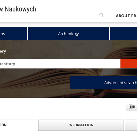
ABOUT PR
aps
Archeology
tory
Advanced searc
INFORMATION
ION