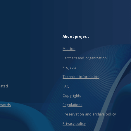
About project
Mission
Partners and organization
Projects
Technical information
eated
FAQ
Copyrights
ywords
Regulations
Preservation and archive policy
Privacy policy