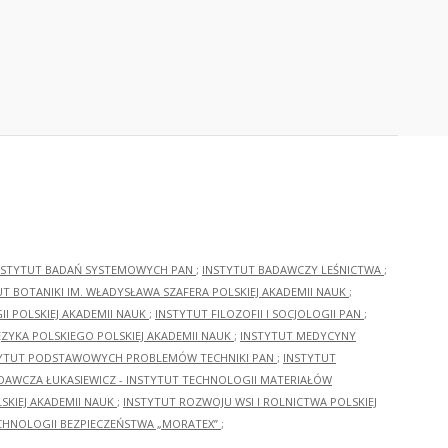
NSTYTUT BADAŃ SYSTEMOWYCH PAN
;
INSTYTUT BADAWCZY LEŚNICTWA
;
UT BOTANIKI IM. WŁADYSŁAWA SZAFERA POLSKIEJ AKADEMII NAUK
;
I POLSKIEJ AKADEMII NAUK
;
INSTYTUT FILOZOFII I SOCJOLOGII PAN
;
ĘZYKA POLSKIEGO POLSKIEJ AKADEMII NAUK
;
INSTYTUT MEDYCYNY
YTUT PODSTAWOWYCH PROBLEMÓW TECHNIKI PAN
;
INSTYTUT
ADAWCZA ŁUKASIEWICZ - INSTYTUT TECHNOLOGII MATERIAŁÓW
KIEJ AKADEMII NAUK
;
INSTYTUT ROZWOJU WSI I ROLNICTWA POLSKIEJ
CHNOLOGII BEZPIECZEŃSTWA „MORATEX”
;