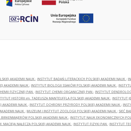
LSKIEJ AKADEMII NAUK
;
INSTYTUT BADAŃ LITERACKICH POLSKIEJ AKADEMII NAUK
;
I
EJ AKADEMII NAUK
;
INSTYTUT BIOLOGII SSAKÓW POLSKIEJ AKADEMII NAUK
;
INSTYT
HEMII FIZYCZNEJ PAN
;
INSTYTUT CHEMII ORGANICZNEJ PAN
;
INSTYTUT DENDROLOGI
STYTUT HISTORII im. TADEUSZA MANTEUFFLA POLSKIEJ AKADEMII NAUK
;
INSTYTUT J
EJ AKADEMII NAUK
;
INSTYTUT OCHRONY PRZYRODY POLSKIEJ AKADEMII NAUK
;
INST
 AKADEMII NAUK
;
MUZEUM I INSTYTUT ZOOLOGII POLSKIEJ AKADEMII NAUK
;
SIEĆ B
RA BIRKENMAJERÓW POLSKIEJ AKADEMII NAUK
;
INSTYTUT NAUK EKONOMICZNYCH POLS
M. MACIEJA NAŁĘCZA POLSKIEJ AKADEMII NAUK
;
INSTYTUT FIZYKI PAN
;
INSTYTUT TE