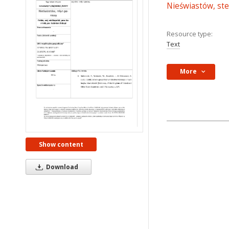
Nieświastów, ste
Resource type:
Text
More
Show content
Download