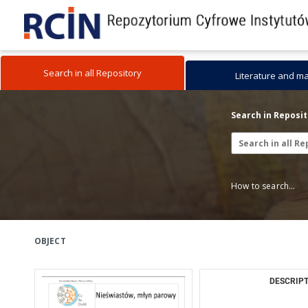
Search in all Repository
Literature and m
Search in Reposi
How to search...
OBJECT
DESCRIPT