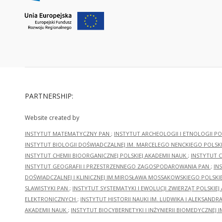
PARTNERSHIP:
Website created by
INSTYTUT MATEMATYCZNY PAN
;
INSTYTUT ARCHEOLOGII I ETNOLOGII PO
INSTYTUT BIOLOGII DOŚWIADCZALNEJ IM. MARCELEGO NENCKIEGO POLSKI
INSTYTUT CHEMII BIOORGANICZNEJ POLSKIEJ AKADEMII NAUK
;
INSTYTUT C
INSTYTUT GEOGRAFII I PRZESTRZENNEGO ZAGOSPODAROWANIA PAN
;
IN
DOŚWIADCZALNEJ I KLINICZNEJ IM.MIROSŁAWA MOSSAKOWSKIEGO POLSKI
SLAWISTYKI PAN
;
INSTYTUT SYSTEMATYKI I EWOLUCJI ZWIERZĄT POLSKIEJ
ELEKTRONICZNYCH
;
INSTYTUT HISTORII NAUKI IM. LUDWIKA I ALEKSAND
AKADEMII NAUK
;
INSTYTUT BIOCYBERNETYKI I INŻYNIERII BIOMEDYCZNEJ I