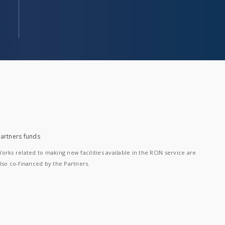
artners funds
orks related to making new facilities available in the RCIN service are
lso co-financed by the Partners.