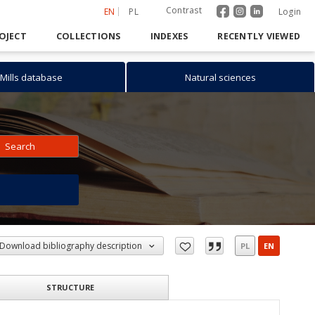
Contrast
EN
PL
Login
OJECT
COLLECTIONS
INDEXES
RECENTLY VIEWED
Mills database
Natural sciences
Search
h
Download bibliography description
PL
EN
STRUCTURE