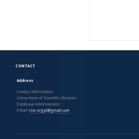
CONTACT
Address
Contact Information:
Consortium of Scientific Libraries
Database Administrator
E-Mail:
rcin.org.pl@gmail.com