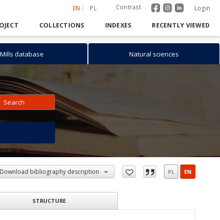
Contrast
EN
PL
Login
OJECT
COLLECTIONS
INDEXES
RECENTLY VIEWED
Mills database
Natural sciences
Search
h
Download bibliography description
PL
EN
STRUCTURE