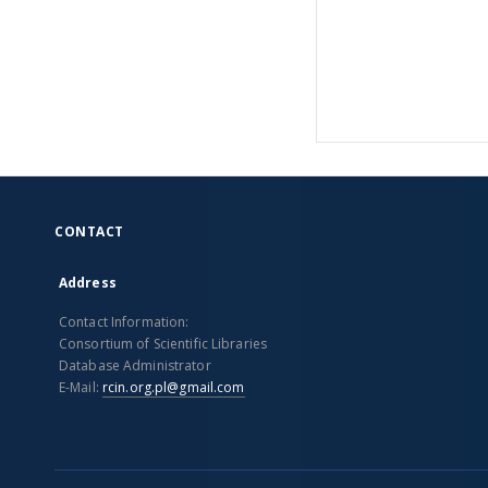
CONTACT
Address
Contact Information:
Consortium of Scientific Libraries
Database Administrator
E-Mail:
rcin.org.pl@gmail.com