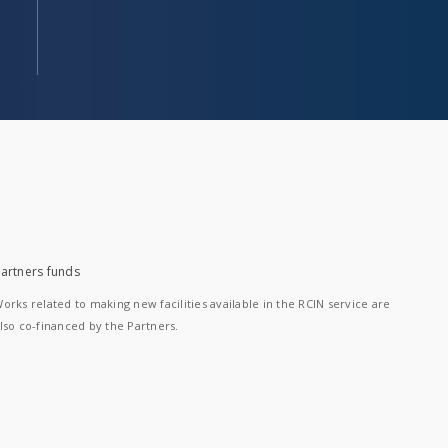
artners funds
orks related to making new facilities available in the RCIN service are
lso co-financed by the Partners.