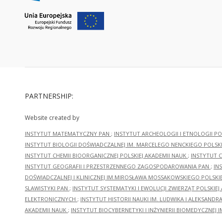
PARTNERSHIP:
Website created by
INSTYTUT MATEMATYCZNY PAN
;
INSTYTUT ARCHEOLOGII I ETNOLOGII PO
INSTYTUT BIOLOGII DOŚWIADCZALNEJ IM. MARCELEGO NENCKIEGO POLSKI
INSTYTUT CHEMII BIOORGANICZNEJ POLSKIEJ AKADEMII NAUK
;
INSTYTUT C
INSTYTUT GEOGRAFII I PRZESTRZENNEGO ZAGOSPODAROWANIA PAN
;
IN
DOŚWIADCZALNEJ I KLINICZNEJ IM.MIROSŁAWA MOSSAKOWSKIEGO POLSKI
SLAWISTYKI PAN
;
INSTYTUT SYSTEMATYKI I EWOLUCJI ZWIERZĄT POLSKIEJ
ELEKTRONICZNYCH
;
INSTYTUT HISTORII NAUKI IM. LUDWIKA I ALEKSAND
AKADEMII NAUK
;
INSTYTUT BIOCYBERNETYKI I INŻYNIERII BIOMEDYCZNEJ I