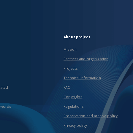
About project
Mission
Partners and organization
Projects
Technical information
eated
FAQ
Copyrights
ywords
Regulations
Preservation and archive policy
Privacy policy