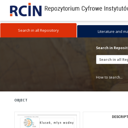
Search in all Repository
Literature and m
Search in Reposi
How to search...
OBJECT
DESCRIPT