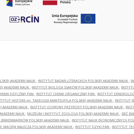
LSKIEJ AKADEMII NAUK
;
INSTYTUT BADAŃ LITERACKICH POLSKIEJ AKADEMII NAUK
;
I
EJ AKADEMII NAUK
;
INSTYTUT BIOLOGII SSAKÓW POLSKIEJ AKADEMII NAUK
;
INSTYT
HEMII FIZYCZNEJ PAN
;
INSTYTUT CHEMII ORGANICZNEJ PAN
;
INSTYTUT DENDROLOGI
STYTUT HISTORII im. TADEUSZA MANTEUFFLA POLSKIEJ AKADEMII NAUK
;
INSTYTUT J
EJ AKADEMII NAUK
;
INSTYTUT OCHRONY PRZYRODY POLSKIEJ AKADEMII NAUK
;
INST
 AKADEMII NAUK
;
MUZEUM I INSTYTUT ZOOLOGII POLSKIEJ AKADEMII NAUK
;
SIEĆ B
RA BIRKENMAJERÓW POLSKIEJ AKADEMII NAUK
;
INSTYTUT NAUK EKONOMICZNYCH POLS
M. MACIEJA NAŁĘCZA POLSKIEJ AKADEMII NAUK
;
INSTYTUT FIZYKI PAN
;
INSTYTUT TE