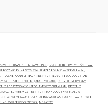
NSTYTUT BADAŃ SYSTEMOWYCH PAN
;
INSTYTUT BADAWCZY LEŚNICTWA
;
UT BOTANIKI IM. WŁADYSŁAWA SZAFERA POLSKIEJ AKADEMII NAUK
;
I POLSKIEJ AKADEMII NAUK
;
INSTYTUT FILOZOFII I SOCJOLOGII PAN
;
ĘZYKA POLSKIEGO POLSKIEJ AKADEMII NAUK
;
INSTYTUT MEDYCYNY
YTUT PODSTAWOWYCH PROBLEMÓW TECHNIKI PAN
;
INSTYTUT
ADAWCZA ŁUKASIEWICZ - INSTYTUT TECHNOLOGII MATERIAŁÓW
KIEJ AKADEMII NAUK
;
INSTYTUT ROZWOJU WSI I ROLNICTWA POLSKIEJ
CHNOLOGII BEZPIECZEŃSTWA „MORATEX”
;