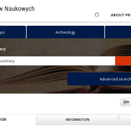
ABOUT PR
aps
Archeology
tory
Advanced searc
INFORMATION
ION