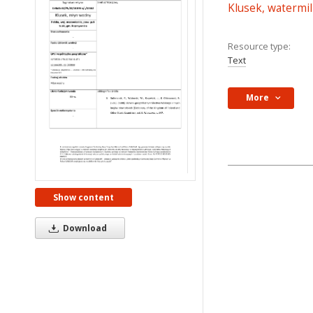
Klusek, watermil
Resource type:
Text
More
Show content
Download