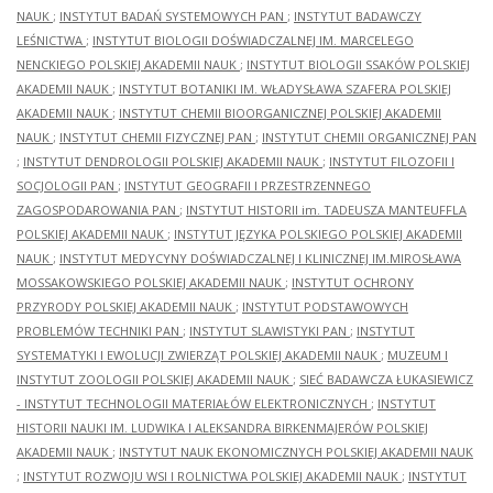
NAUK
;
INSTYTUT BADAŃ SYSTEMOWYCH PAN
;
INSTYTUT BADAWCZY
LEŚNICTWA
;
INSTYTUT BIOLOGII DOŚWIADCZALNEJ IM. MARCELEGO
NENCKIEGO POLSKIEJ AKADEMII NAUK
;
INSTYTUT BIOLOGII SSAKÓW POLSKIEJ
AKADEMII NAUK
;
INSTYTUT BOTANIKI IM. WŁADYSŁAWA SZAFERA POLSKIEJ
AKADEMII NAUK
;
INSTYTUT CHEMII BIOORGANICZNEJ POLSKIEJ AKADEMII
NAUK
;
INSTYTUT CHEMII FIZYCZNEJ PAN
;
INSTYTUT CHEMII ORGANICZNEJ PAN
;
INSTYTUT DENDROLOGII POLSKIEJ AKADEMII NAUK
;
INSTYTUT FILOZOFII I
SOCJOLOGII PAN
;
INSTYTUT GEOGRAFII I PRZESTRZENNEGO
ZAGOSPODAROWANIA PAN
;
INSTYTUT HISTORII im. TADEUSZA MANTEUFFLA
POLSKIEJ AKADEMII NAUK
;
INSTYTUT JĘZYKA POLSKIEGO POLSKIEJ AKADEMII
NAUK
;
INSTYTUT MEDYCYNY DOŚWIADCZALNEJ I KLINICZNEJ IM.MIROSŁAWA
MOSSAKOWSKIEGO POLSKIEJ AKADEMII NAUK
;
INSTYTUT OCHRONY
PRZYRODY POLSKIEJ AKADEMII NAUK
;
INSTYTUT PODSTAWOWYCH
PROBLEMÓW TECHNIKI PAN
;
INSTYTUT SLAWISTYKI PAN
;
INSTYTUT
SYSTEMATYKI I EWOLUCJI ZWIERZĄT POLSKIEJ AKADEMII NAUK
;
MUZEUM I
INSTYTUT ZOOLOGII POLSKIEJ AKADEMII NAUK
;
SIEĆ BADAWCZA ŁUKASIEWICZ
- INSTYTUT TECHNOLOGII MATERIAŁÓW ELEKTRONICZNYCH
;
INSTYTUT
HISTORII NAUKI IM. LUDWIKA I ALEKSANDRA BIRKENMAJERÓW POLSKIEJ
AKADEMII NAUK
;
INSTYTUT NAUK EKONOMICZNYCH POLSKIEJ AKADEMII NAUK
;
INSTYTUT ROZWOJU WSI I ROLNICTWA POLSKIEJ AKADEMII NAUK
;
INSTYTUT