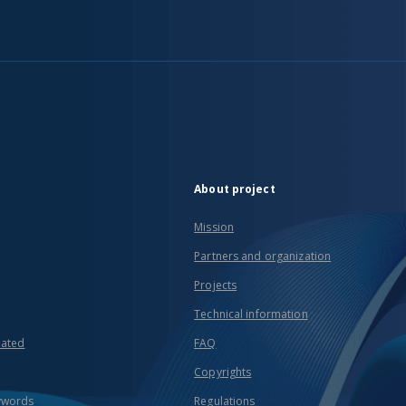
About project
Mission
Partners and organization
Projects
Technical information
eated
FAQ
Copyrights
ywords
Regulations