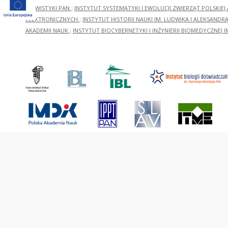
SLAWISTYKI PAN
;
INSTYTUT SYSTEMATYKI I EWOLUCJI ZWIERZĄT POLSKIEJ
ELEKTRONICZNYCH
;
INSTYTUT HISTORII NAUKI IM. LUDWIKA I ALEKSAND
AKADEMII NAUK
;
INSTYTUT BIOCYBERNETYKI I INŻYNIERII BIOMEDYCZNEJ I
This service runs on
DInG