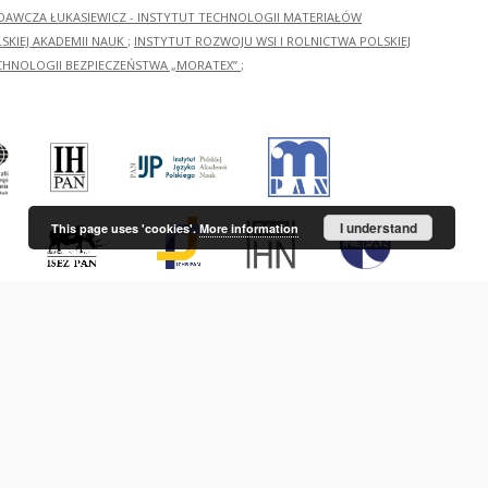
ADAWCZA ŁUKASIEWICZ - INSTYTUT TECHNOLOGII MATERIAŁÓW
KIEJ AKADEMII NAUK
;
INSTYTUT ROZWOJU WSI I ROLNICTWA POLSKIEJ
CHNOLOGII BEZPIECZEŃSTWA „MORATEX”
;
I understand
This page uses 'cookies'.
More information
etworking Center (PSNC)