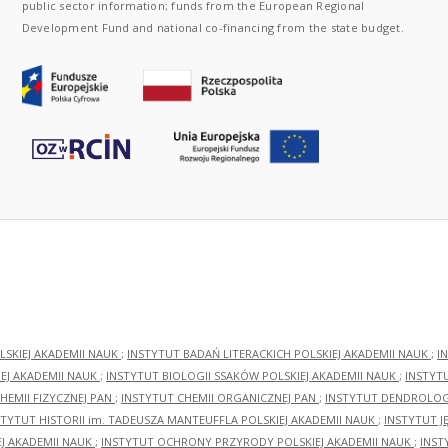
public sector information; funds from the European Regional
Development Fund and national co-financing from the state budget.
LSKIEJ AKADEMII NAUK
;
INSTYTUT BADAŃ LITERACKICH POLSKIEJ AKADEMII NAUK
;
I
EJ AKADEMII NAUK
;
INSTYTUT BIOLOGII SSAKÓW POLSKIEJ AKADEMII NAUK
;
INSTYT
HEMII FIZYCZNEJ PAN
;
INSTYTUT CHEMII ORGANICZNEJ PAN
;
INSTYTUT DENDROLOGI
STYTUT HISTORII im. TADEUSZA MANTEUFFLA POLSKIEJ AKADEMII NAUK
;
INSTYTUT J
EJ AKADEMII NAUK
;
INSTYTUT OCHRONY PRZYRODY POLSKIEJ AKADEMII NAUK
;
INST