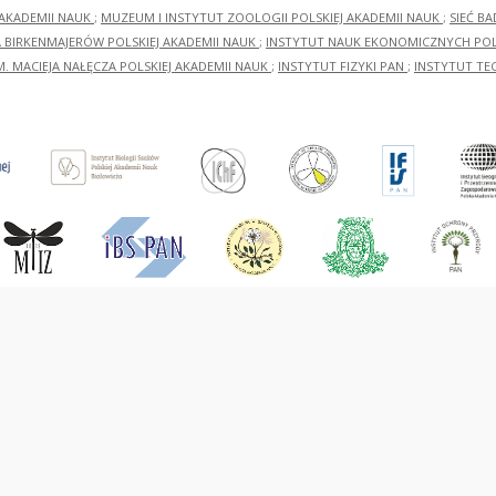
 AKADEMII NAUK
;
MUZEUM I INSTYTUT ZOOLOGII POLSKIEJ AKADEMII NAUK
;
SIEĆ B
RA BIRKENMAJERÓW POLSKIEJ AKADEMII NAUK
;
INSTYTUT NAUK EKONOMICZNYCH POLS
M. MACIEJA NAŁĘCZA POLSKIEJ AKADEMII NAUK
;
INSTYTUT FIZYKI PAN
;
INSTYTUT TE
O dLibra 6.3.21-RCIN
software created by
Poznan Supercomputing and N