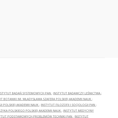
NSTYTUT BADAŃ SYSTEMOWYCH PAN
;
INSTYTUT BADAWCZY LEŚNICTWA
;
UT BOTANIKI IM. WŁADYSŁAWA SZAFERA POLSKIEJ AKADEMII NAUK
;
I POLSKIEJ AKADEMII NAUK
;
INSTYTUT FILOZOFII I SOCJOLOGII PAN
;
ĘZYKA POLSKIEGO POLSKIEJ AKADEMII NAUK
;
INSTYTUT MEDYCYNY
YTUT PODSTAWOWYCH PROBLEMÓW TECHNIKI PAN
;
INSTYTUT