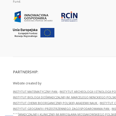
Fund.
PARTNERSHIP:
Website created by
INSTYTUT MATEMATYCZNY PAN
;
INSTYTUT ARCHEOLOGII I ETNOLOGII PO
INSTYTUT BIOLOGII DOŚWIADCZALNEJ IM. MARCELEGO NENCKIEGO POLSKI
INSTYTUT CHEMII BIOORGANICZNEJ POLSKIEJ AKADEMII NAUK
;
INSTYTUT C
INSTYTUT GEOGRAFII I PRZESTRZENNEGO ZAGOSPODAROWANIA PAN
;
IN
DOŚWIADCZALNEJ I KLINICZNEJ IM.MIROSŁAWA MOSSAKOWSKIEGO POLSKI