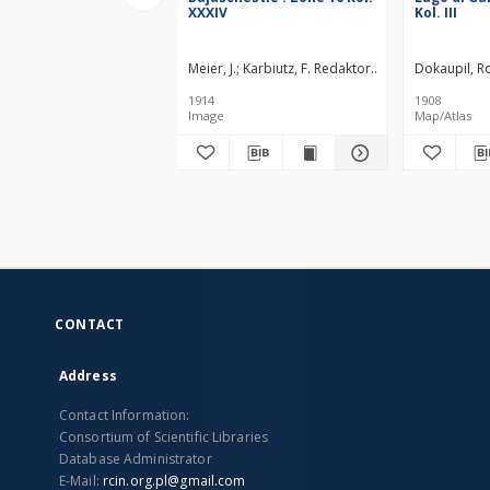
XXXIV
Kol. III
Meier, J.
Karbiutz, F. Redaktor
Kaiserlich-Königli
Dokaupil, Ro
1914
1908
Image
Map/Atlas
CONTACT
Address
Contact Information:
Consortium of Scientific Libraries
Database Administrator
E-Mail:
rcin.org.pl@gmail.com