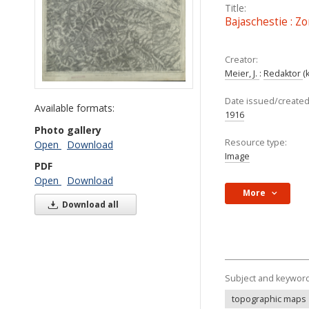
Title:
Bajaschestie : Zo
Creator:
Meier, J.
:
Redaktor
(
Date issued/created
Available formats:
1916
Photo gallery
Resource type:
Open
Download
Image
PDF
Open
Download
More
Download all
Subject and keywor
topographic maps