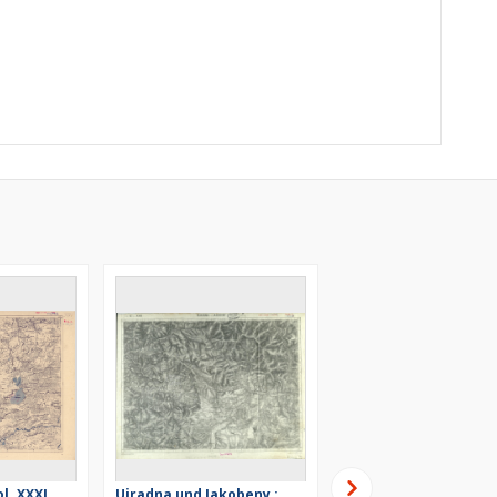
ol. XXXI
Ujradna und Jakobeny :
Sesana und St. Peter 