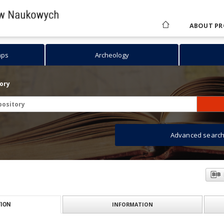
ABOUT PR
aps
Archeology
tory
Advanced searc
INFORMATION
ION