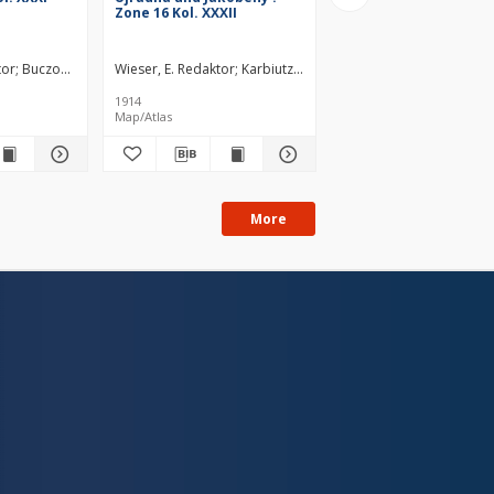
Zone 16 Kol. XXXII
Zone 23 Kol. X
tor
daktor
Buczowski, J. Redaktor
Wieser, E. Redaktor
Karbiutz, F. Redaktor
Meier, J.
Kincel, H. Reda
1914
1905
Map/Atlas
Map/Atlas
More