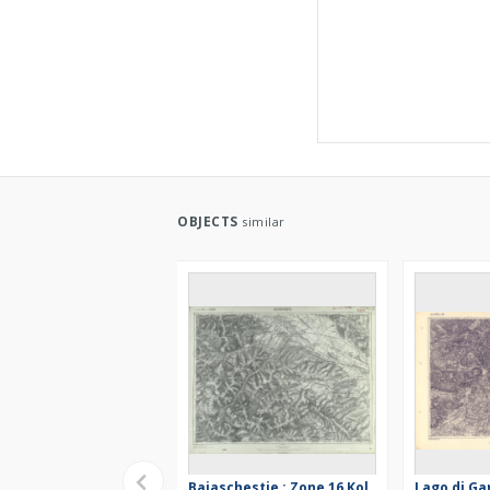
OBJECTS
similar
Bajaschestie : Zone 16 Kol.
Lago di Ga