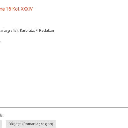
ne 16 Kol. XXXIV
kartografia) ;
Karbiutz, F. Redaktor
:
ds:
Băișești (Romania ; region)