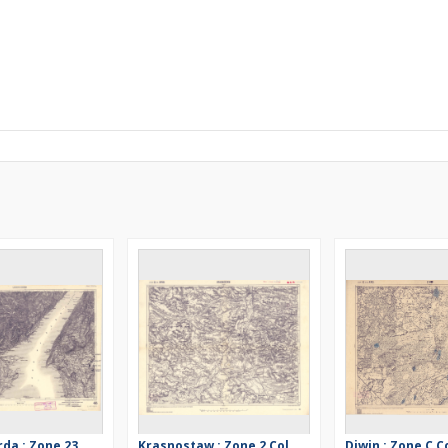
rda : Zone 23
Krasnostaw : Zone 2 Col.
Diwin : Zone C C