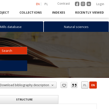
Contrast
EN
PL
Login
OJECT
COLLECTIONS
INDEXES
RECENTLY VIEWED
Mills database
Natural sciences
Search
h
Download bibliography description
PL
EN
STRUCTURE