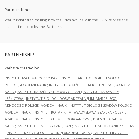
Partners funds
Works related to making new facilities available in the RCIN service are
also co-financed by the Partners.
PARTNERSHIP:
Website created by
INSTYTUT MATEMATYCZNY PAN
;
INSTYTUT ARCHEOLOGII I ETNOLOGII
POLSKIEJ AKADEMII NAUK
;
INSTYTUT BADAŃ LITERACKICH POLSKIEJ AKADEMII
NAUK
;
INSTYTUT BADAŃ SYSTEMOWYCH PAN
;
INSTYTUT BADAWCZY
LEŚNICTWA
;
INSTYTUT BIOLOGII DOŚWIADCZALNEJ IM. MARCELEGO
NENCKIEGO POLSKIEJ AKADEMII NAUK
;
INSTYTUT BIOLOGII SSAKÓW POLSKIEJ
AKADEMII NAUK
;
INSTYTUT BOTANIKI IM. WŁADYSŁAWA SZAFERA POLSKIEJ
AKADEMII NAUK
;
INSTYTUT CHEMII BIOORGANICZNEJ POLSKIEJ AKADEMII
NAUK
;
INSTYTUT CHEMII FIZYCZNEJ PAN
;
INSTYTUT CHEMII ORGANICZNEJ PAN
;
INSTYTUT DENDROLOGII POLSKIEJ AKADEMII NAUK
;
INSTYTUT FILOZOFII I