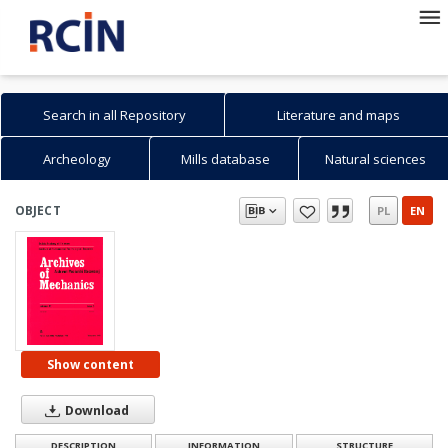
Search in all Repository
Literature and maps
Archeology
Mills database
Natural sciences
OBJECT
PL
EN
Show content
Download
DESCRIPTION
INFORMATION
STRUCTURE