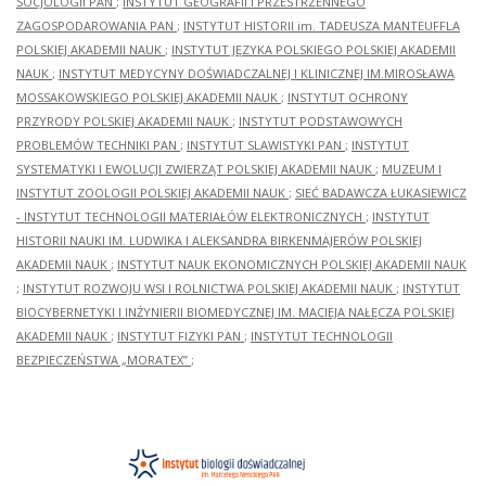
SOCJOLOGII PAN
;
INSTYTUT GEOGRAFII I PRZESTRZENNEGO
ZAGOSPODAROWANIA PAN
;
INSTYTUT HISTORII im. TADEUSZA MANTEUFFLA
POLSKIEJ AKADEMII NAUK
;
INSTYTUT JĘZYKA POLSKIEGO POLSKIEJ AKADEMII
NAUK
;
INSTYTUT MEDYCYNY DOŚWIADCZALNEJ I KLINICZNEJ IM.MIROSŁAWA
MOSSAKOWSKIEGO POLSKIEJ AKADEMII NAUK
;
INSTYTUT OCHRONY
PRZYRODY POLSKIEJ AKADEMII NAUK
;
INSTYTUT PODSTAWOWYCH
PROBLEMÓW TECHNIKI PAN
;
INSTYTUT SLAWISTYKI PAN
;
INSTYTUT
SYSTEMATYKI I EWOLUCJI ZWIERZĄT POLSKIEJ AKADEMII NAUK
;
MUZEUM I
INSTYTUT ZOOLOGII POLSKIEJ AKADEMII NAUK
;
SIEĆ BADAWCZA ŁUKASIEWICZ
- INSTYTUT TECHNOLOGII MATERIAŁÓW ELEKTRONICZNYCH
;
INSTYTUT
HISTORII NAUKI IM. LUDWIKA I ALEKSANDRA BIRKENMAJERÓW POLSKIEJ
AKADEMII NAUK
;
INSTYTUT NAUK EKONOMICZNYCH POLSKIEJ AKADEMII NAUK
;
INSTYTUT ROZWOJU WSI I ROLNICTWA POLSKIEJ AKADEMII NAUK
;
INSTYTUT
BIOCYBERNETYKI I INŻYNIERII BIOMEDYCZNEJ IM. MACIEJA NAŁĘCZA POLSKIEJ
AKADEMII NAUK
;
INSTYTUT FIZYKI PAN
;
INSTYTUT TECHNOLOGII
BEZPIECZEŃSTWA „MORATEX”
;