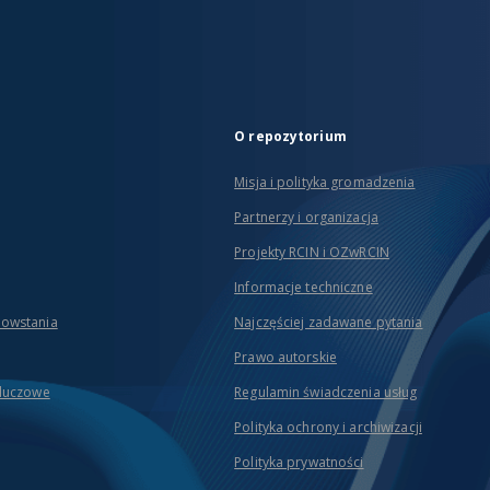
O repozytorium
Misja i polityka gromadzenia
Partnerzy i organizacja
Projekty RCIN i OZwRCIN
Informacje techniczne
powstania
Najczęściej zadawane pytania
Prawo autorskie
kluczowe
Regulamin świadczenia usług
Polityka ochrony i archiwizacji
Polityka prywatności