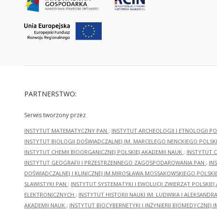
PARTNERSTWO:
Serwis tworzony przez
INSTYTUT MATEMATYCZNY PAN
;
INSTYTUT ARCHEOLOGII I ETNOLOGII PO
INSTYTUT BIOLOGII DOŚWIADCZALNEJ IM. MARCELEGO NENCKIEGO POLSKI
INSTYTUT CHEMII BIOORGANICZNEJ POLSKIEJ AKADEMII NAUK
;
INSTYTUT C
INSTYTUT GEOGRAFII I PRZESTRZENNEGO ZAGOSPODAROWANIA PAN
;
IN
DOŚWIADCZALNEJ I KLINICZNEJ IM.MIROSŁAWA MOSSAKOWSKIEGO POLSKI
SLAWISTYKI PAN
;
INSTYTUT SYSTEMATYKI I EWOLUCJI ZWIERZĄT POLSKIEJ
ELEKTRONICZNYCH
;
INSTYTUT HISTORII NAUKI IM. LUDWIKA I ALEKSAND
AKADEMII NAUK
;
INSTYTUT BIOCYBERNETYKI I INŻYNIERII BIOMEDYCZNEJ I