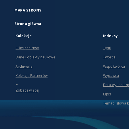
MAPA STRONY
Strona główna
Kolekcje
Indeksy
Piśmiennictwo
Tytuł
Dane i obiekty naukowe
Twórca
Archiwalia
Współtwórca
Kolekcje Partnerów
Wydawca
...
Data wydania/
Zobacz więcej
Opis
Temat i słowa 