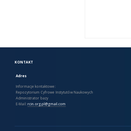
KONTAKT
Adres
Informacje kontaktowe:
Repozytorium Cyfrowe Instytutów Naukowych
Administrator bazy
E-Mail:
rcin.org.pl@gmail.com