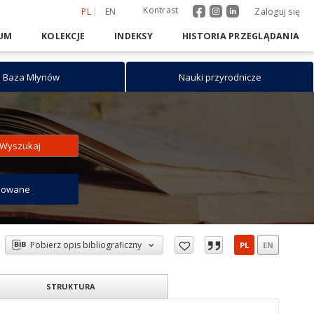
Kontrast
PL
EN
Zaloguj się
UM
KOLEKCJE
INDEKSY
HISTORIA PRZEGLĄDANIA
Baza Młynów
Nauki przyrodnicze
Wyszukaj
sowane
Pobierz opis bibliograficzny
PL
EN
STRUKTURA