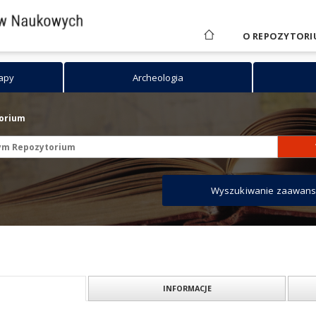
O REPOZYTORI
mapy
Archeologia
torium
Wyszukiwanie zaawan
INFORMACJE