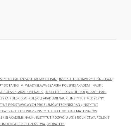
NSTYTUT BADAŃ SYSTEMOWYCH PAN
;
INSTYTUT BADAWCZY LEŚNICTWA
;
UT BOTANIKI IM. WŁADYSŁAWA SZAFERA POLSKIEJ AKADEMII NAUK
;
I POLSKIEJ AKADEMII NAUK
;
INSTYTUT FILOZOFII I SOCJOLOGII PAN
;
ĘZYKA POLSKIEGO POLSKIEJ AKADEMII NAUK
;
INSTYTUT MEDYCYNY
YTUT PODSTAWOWYCH PROBLEMÓW TECHNIKI PAN
;
INSTYTUT
ADAWCZA ŁUKASIEWICZ - INSTYTUT TECHNOLOGII MATERIAŁÓW
KIEJ AKADEMII NAUK
;
INSTYTUT ROZWOJU WSI I ROLNICTWA POLSKIEJ
CHNOLOGII BEZPIECZEŃSTWA „MORATEX”
;