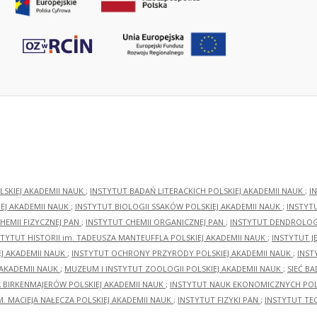
LSKIEJ AKADEMII NAUK
;
INSTYTUT BADAŃ LITERACKICH POLSKIEJ AKADEMII NAUK
;
I
EJ AKADEMII NAUK
;
INSTYTUT BIOLOGII SSAKÓW POLSKIEJ AKADEMII NAUK
;
INSTYT
HEMII FIZYCZNEJ PAN
;
INSTYTUT CHEMII ORGANICZNEJ PAN
;
INSTYTUT DENDROLOGI
STYTUT HISTORII im. TADEUSZA MANTEUFFLA POLSKIEJ AKADEMII NAUK
;
INSTYTUT J
EJ AKADEMII NAUK
;
INSTYTUT OCHRONY PRZYRODY POLSKIEJ AKADEMII NAUK
;
INST
 AKADEMII NAUK
;
MUZEUM I INSTYTUT ZOOLOGII POLSKIEJ AKADEMII NAUK
;
SIEĆ B
RA BIRKENMAJERÓW POLSKIEJ AKADEMII NAUK
;
INSTYTUT NAUK EKONOMICZNYCH POLS
M. MACIEJA NAŁĘCZA POLSKIEJ AKADEMII NAUK
;
INSTYTUT FIZYKI PAN
;
INSTYTUT TE