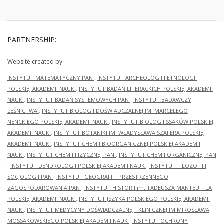
PARTNERSHIP:
Website created by
INSTYTUT MATEMATYCZNY PAN
;
INSTYTUT ARCHEOLOGII I ETNOLOGII
POLSKIEJ AKADEMII NAUK
;
INSTYTUT BADAŃ LITERACKICH POLSKIEJ AKADEMII
NAUK
;
INSTYTUT BADAŃ SYSTEMOWYCH PAN
;
INSTYTUT BADAWCZY
LEŚNICTWA
;
INSTYTUT BIOLOGII DOŚWIADCZALNEJ IM. MARCELEGO
NENCKIEGO POLSKIEJ AKADEMII NAUK
;
INSTYTUT BIOLOGII SSAKÓW POLSKIEJ
AKADEMII NAUK
;
INSTYTUT BOTANIKI IM. WŁADYSŁAWA SZAFERA POLSKIEJ
AKADEMII NAUK
;
INSTYTUT CHEMII BIOORGANICZNEJ POLSKIEJ AKADEMII
NAUK
;
INSTYTUT CHEMII FIZYCZNEJ PAN
;
INSTYTUT CHEMII ORGANICZNEJ PAN
;
INSTYTUT DENDROLOGII POLSKIEJ AKADEMII NAUK
;
INSTYTUT FILOZOFII I
SOCJOLOGII PAN
;
INSTYTUT GEOGRAFII I PRZESTRZENNEGO
ZAGOSPODAROWANIA PAN
;
INSTYTUT HISTORII im. TADEUSZA MANTEUFFLA
POLSKIEJ AKADEMII NAUK
;
INSTYTUT JĘZYKA POLSKIEGO POLSKIEJ AKADEMII
NAUK
;
INSTYTUT MEDYCYNY DOŚWIADCZALNEJ I KLINICZNEJ IM.MIROSŁAWA
MOSSAKOWSKIEGO POLSKIEJ AKADEMII NAUK
;
INSTYTUT OCHRONY