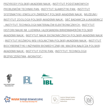
PRZYRODY POLSKIEJ AKADEMII NAUK
;
INSTYTUT PODSTAWOWYCH
PROBLEMÓW TECHNIKI PAN
;
INSTYTUT SLAWISTYKI PAN
;
INSTYTUT
SYSTEMATYKI I EWOLUCJI ZWIERZĄT POLSKIEJ AKADEMII NAUK
;
MUZEUM I
INSTYTUT ZOOLOGII POLSKIEJ AKADEMII NAUK
;
SIEĆ BADAWCZA ŁUKASIEWICZ
- INSTYTUT TECHNOLOGII MATERIAŁÓW ELEKTRONICZNYCH
;
INSTYTUT
HISTORII NAUKI IM. LUDWIKA I ALEKSANDRA BIRKENMAJERÓW POLSKIEJ
AKADEMII NAUK
;
INSTYTUT NAUK EKONOMICZNYCH POLSKIEJ AKADEMII NAUK
;
INSTYTUT ROZWOJU WSI I ROLNICTWA POLSKIEJ AKADEMII NAUK
;
INSTYTUT
BIOCYBERNETYKI I INŻYNIERII BIOMEDYCZNEJ IM. MACIEJA NAŁĘCZA POLSKIEJ
AKADEMII NAUK
;
INSTYTUT FIZYKI PAN
;
INSTYTUT TECHNOLOGII
BEZPIECZEŃSTWA „MORATEX”
;