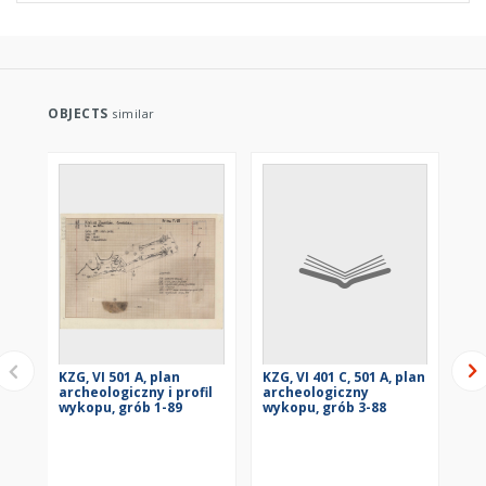
OBJECTS
similar
KZG, VI 501 A, plan
KZG, VI 401 C, 501 A, plan
KZG
archeologiczny i profil
archeologiczny
ar
wykopu, grób 1-89
wykopu, grób 3-88
wy