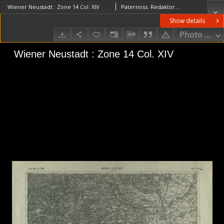
Wiener Neustadt : Zone 14 Col. XIV
Paternoss. RedaktorFischer (18..-19..). RedaktorKaiserlich-Königliches Militär-Geographisches Institut (Wiedeń). Wydawca
Show details
Photo galle