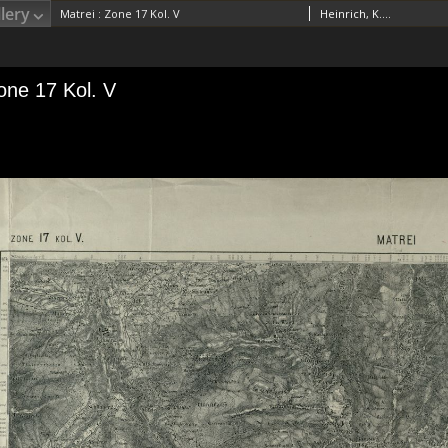
lery
Matrei : Zone 17 Kol. V
Heinrich, K. RedaktorVécsey de Vecse Böröllyo-Iságfa, ErnstKaiserlich-Königliches Militär-Geographisches Institut (Wiedeń). Wydawca