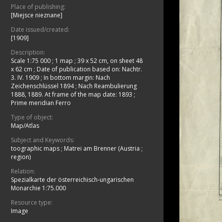
Place of publishing:
[Miejsce nieznane]
Date issued/created:
[1909]
Description:
Scale 1:75 000
;
1 map ; 39 x 52 cm, on sheet 48
x 62 cm
;
Date of publication based on: Nachtr.
3. IV. 1909
;
In bottom margin: Nach
Zeichenschlüssel 1894 ; Nach Reambulierung
1888, 1889. At frame of the map date: 1893
;
Prime meridian Ferro
Type of object:
Map/Atlas
Subject and Keywords:
toographic maps
;
Matrei am Brenner (Austria ;
region)
Relation:
Spezialkarte der österreichisch-ungarischen
Monarchie 1:75.000
Resource type:
Image