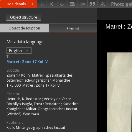
Photo gal
Hide details
Object structure
Object description
Files list
Metadata language
English
Title:
Matrei : Zone 17 Kol. V
Subtitle:
Zone 17 Kol. V. Matrei
;
Spezialkarte der
österreichisch-ungarischen Monarchie
1:75.000. Matrei : Zone 17 Kol. V
Creator:
Heinrich, K. Redaktor
;
Vécsey de Vecse
Böröllyo-Iságfa, Ernst
:
Redaktor
;
Kaiserlich-
Königliches Militär-Geographisches Institut
(Wiedeń). Wydawca
Publisher:
K.u.k. Militärgeographisches Institut