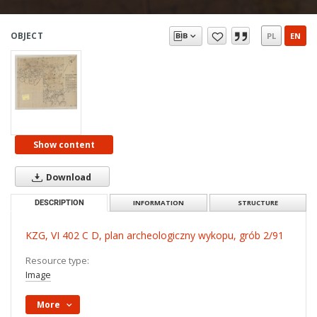
OBJECT
PL
EN
Show content
Download
DESCRIPTION
INFORMATION
STRUCTURE
KZG, VI 402 C D, plan archeologiczny wykopu, grób 2/91
Resource type:
Image
More