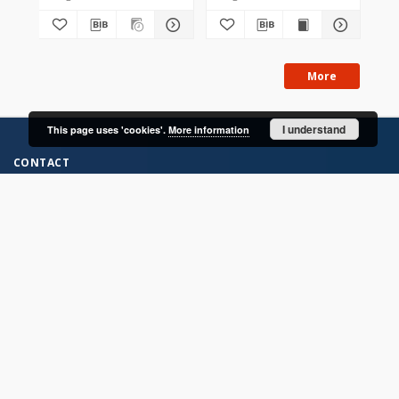
More
I understand
This page uses 'cookies'.
More information
CONTACT
Address
Contact Information:
Consortium of Scientific Libraries
Database Administrator
E-Mail:
rcin.org.pl@gmail.com