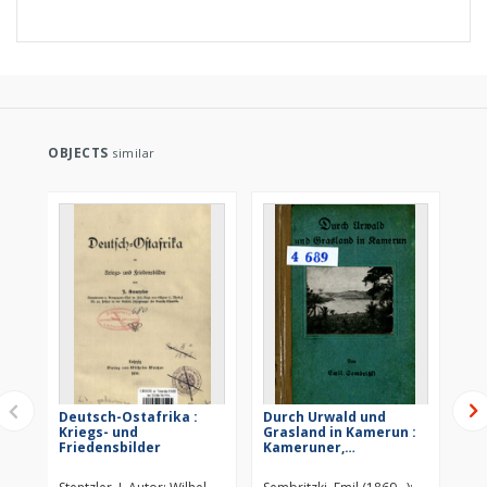
OBJECTS
similar
Deutsch-Ostafrika :
Durch Urwald und
De
Kriegs- und
Grasland in Kamerun :
Fa
Friedensbilder
Kameruner,
we
Geschichten und Bilder
für jung und alt