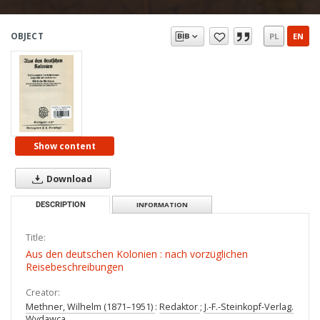
OBJECT
PL
EN
Show content
Download
DESCRIPTION
INFORMATION
Title:
Aus den deutschen Kolonien : nach vorzüglichen
Reisebeschreibungen
Creator:
Methner, Wilhelm (1871–1951)
:
Redaktor
;
J.-F.-Steinkopf-Verlag.
Wydawca