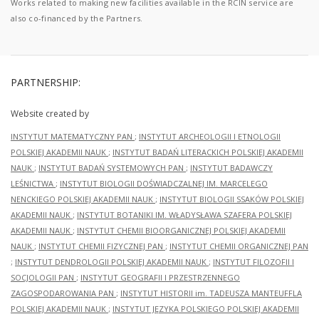
Works related to making new facilities available in the RCIN service are
also co-financed by the Partners.
PARTNERSHIP:
Website created by
INSTYTUT MATEMATYCZNY PAN
;
INSTYTUT ARCHEOLOGII I ETNOLOGII
POLSKIEJ AKADEMII NAUK
;
INSTYTUT BADAŃ LITERACKICH POLSKIEJ AKADEMII
NAUK
;
INSTYTUT BADAŃ SYSTEMOWYCH PAN
;
INSTYTUT BADAWCZY
LEŚNICTWA
;
INSTYTUT BIOLOGII DOŚWIADCZALNEJ IM. MARCELEGO
NENCKIEGO POLSKIEJ AKADEMII NAUK
;
INSTYTUT BIOLOGII SSAKÓW POLSKIEJ
AKADEMII NAUK
;
INSTYTUT BOTANIKI IM. WŁADYSŁAWA SZAFERA POLSKIEJ
AKADEMII NAUK
;
INSTYTUT CHEMII BIOORGANICZNEJ POLSKIEJ AKADEMII
NAUK
;
INSTYTUT CHEMII FIZYCZNEJ PAN
;
INSTYTUT CHEMII ORGANICZNEJ PAN
;
INSTYTUT DENDROLOGII POLSKIEJ AKADEMII NAUK
;
INSTYTUT FILOZOFII I
SOCJOLOGII PAN
;
INSTYTUT GEOGRAFII I PRZESTRZENNEGO
ZAGOSPODAROWANIA PAN
;
INSTYTUT HISTORII im. TADEUSZA MANTEUFFLA
POLSKIEJ AKADEMII NAUK
;
INSTYTUT JĘZYKA POLSKIEGO POLSKIEJ AKADEMII