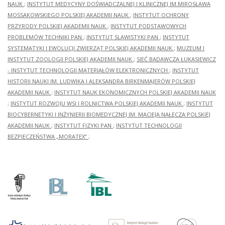
NAUK
;
INSTYTUT MEDYCYNY DOŚWIADCZALNEJ I KLINICZNEJ IM.MIROSŁAWA
MOSSAKOWSKIEGO POLSKIEJ AKADEMII NAUK
;
INSTYTUT OCHRONY
PRZYRODY POLSKIEJ AKADEMII NAUK
;
INSTYTUT PODSTAWOWYCH
PROBLEMÓW TECHNIKI PAN
;
INSTYTUT SLAWISTYKI PAN
;
INSTYTUT
SYSTEMATYKI I EWOLUCJI ZWIERZĄT POLSKIEJ AKADEMII NAUK
;
MUZEUM I
INSTYTUT ZOOLOGII POLSKIEJ AKADEMII NAUK
;
SIEĆ BADAWCZA ŁUKASIEWICZ
- INSTYTUT TECHNOLOGII MATERIAŁÓW ELEKTRONICZNYCH
;
INSTYTUT
HISTORII NAUKI IM. LUDWIKA I ALEKSANDRA BIRKENMAJERÓW POLSKIEJ
AKADEMII NAUK
;
INSTYTUT NAUK EKONOMICZNYCH POLSKIEJ AKADEMII NAUK
;
INSTYTUT ROZWOJU WSI I ROLNICTWA POLSKIEJ AKADEMII NAUK
;
INSTYTUT
BIOCYBERNETYKI I INŻYNIERII BIOMEDYCZNEJ IM. MACIEJA NAŁĘCZA POLSKIEJ
AKADEMII NAUK
;
INSTYTUT FIZYKI PAN
;
INSTYTUT TECHNOLOGII
BEZPIECZEŃSTWA „MORATEX”
;