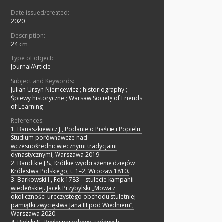
Date issued/created:
2020
Description:
24 cm
Type of object:
Journal/Article
Subject and Keywords:
Julian Ursyn Niemcewicz
;
historiography
;
Śpiewy historyczne
;
Warsaw Society of Friends
of Learning
References:
1. Banaszkiewicz J., Podanie o Piaście i Popielu.
Studium porównawcze nad
wczesnośredniowiecznymi tradycjami
dynastycznymi, Warszawa 2019.
2. Bandtkie J.S., Krótkie wyobrażenie dziejów
Królestwa Polskiego, t. 1–2, Wrocław 1810.
3. Barkowski I., Rok 1783 – stulecie kampanii
wiedeńskiej. Jacek Przybylski „Mowa z
okoliczności uroczystego obchodu stuletniej
pamiątki zwycięstwa Jana III pod Wiedniem”,
Warszawa 2020.
4. Bielski S., Pieśni narodowe z różnych