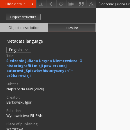
Hide details
Object structure
Object description
Files list
Metadata language
English
Title:
Śledzenie Juliana Ursyna Niemcewicza. O
historiografii i misji powierzonej
autorowi „Śpiewów historycznych” –
próba rewizji
Subtitle:
Napis Seria XXVI (2020)
Creator:
Barkowski, Igor
Publisher:
Wydawnictwo IBL PAN
Place of publishing:
Warszawa