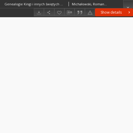
Genealogie Kingi i innych świętych władczyń w średniowieczu : studium hagiograficzne
Michałowski, Roman (1949– )
Show details