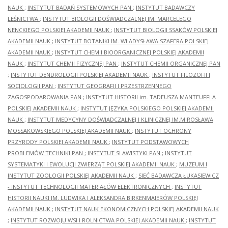
NAUK
;
INSTYTUT BADAŃ SYSTEMOWYCH PAN
;
INSTYTUT BADAWCZY
LEŚNICTWA
;
INSTYTUT BIOLOGII DOŚWIADCZALNEJ IM. MARCELEGO
NENCKIEGO POLSKIEJ AKADEMII NAUK
;
INSTYTUT BIOLOGII SSAKÓW POLSKIEJ
AKADEMII NAUK
;
INSTYTUT BOTANIKI IM. WŁADYSŁAWA SZAFERA POLSKIEJ
AKADEMII NAUK
;
INSTYTUT CHEMII BIOORGANICZNEJ POLSKIEJ AKADEMII
NAUK
;
INSTYTUT CHEMII FIZYCZNEJ PAN
;
INSTYTUT CHEMII ORGANICZNEJ PAN
;
INSTYTUT DENDROLOGII POLSKIEJ AKADEMII NAUK
;
INSTYTUT FILOZOFII I
SOCJOLOGII PAN
;
INSTYTUT GEOGRAFII I PRZESTRZENNEGO
ZAGOSPODAROWANIA PAN
;
INSTYTUT HISTORII im. TADEUSZA MANTEUFFLA
POLSKIEJ AKADEMII NAUK
;
INSTYTUT JĘZYKA POLSKIEGO POLSKIEJ AKADEMII
NAUK
;
INSTYTUT MEDYCYNY DOŚWIADCZALNEJ I KLINICZNEJ IM.MIROSŁAWA
MOSSAKOWSKIEGO POLSKIEJ AKADEMII NAUK
;
INSTYTUT OCHRONY
PRZYRODY POLSKIEJ AKADEMII NAUK
;
INSTYTUT PODSTAWOWYCH
PROBLEMÓW TECHNIKI PAN
;
INSTYTUT SLAWISTYKI PAN
;
INSTYTUT
SYSTEMATYKI I EWOLUCJI ZWIERZĄT POLSKIEJ AKADEMII NAUK
;
MUZEUM I
INSTYTUT ZOOLOGII POLSKIEJ AKADEMII NAUK
;
SIEĆ BADAWCZA ŁUKASIEWICZ
- INSTYTUT TECHNOLOGII MATERIAŁÓW ELEKTRONICZNYCH
;
INSTYTUT
HISTORII NAUKI IM. LUDWIKA I ALEKSANDRA BIRKENMAJERÓW POLSKIEJ
AKADEMII NAUK
;
INSTYTUT NAUK EKONOMICZNYCH POLSKIEJ AKADEMII NAUK
;
INSTYTUT ROZWOJU WSI I ROLNICTWA POLSKIEJ AKADEMII NAUK
;
INSTYTUT