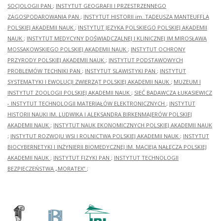
SOCJOLOGII PAN
;
INSTYTUT GEOGRAFII I PRZESTRZENNEGO
ZAGOSPODAROWANIA PAN
;
INSTYTUT HISTORII im. TADEUSZA MANTEUFFLA
POLSKIEJ AKADEMII NAUK
;
INSTYTUT JĘZYKA POLSKIEGO POLSKIEJ AKADEMII
NAUK
;
INSTYTUT MEDYCYNY DOŚWIADCZALNEJ I KLINICZNEJ IM.MIROSŁAWA
MOSSAKOWSKIEGO POLSKIEJ AKADEMII NAUK
;
INSTYTUT OCHRONY
PRZYRODY POLSKIEJ AKADEMII NAUK
;
INSTYTUT PODSTAWOWYCH
PROBLEMÓW TECHNIKI PAN
;
INSTYTUT SLAWISTYKI PAN
;
INSTYTUT
SYSTEMATYKI I EWOLUCJI ZWIERZĄT POLSKIEJ AKADEMII NAUK
;
MUZEUM I
INSTYTUT ZOOLOGII POLSKIEJ AKADEMII NAUK
;
SIEĆ BADAWCZA ŁUKASIEWICZ
- INSTYTUT TECHNOLOGII MATERIAŁÓW ELEKTRONICZNYCH
;
INSTYTUT
HISTORII NAUKI IM. LUDWIKA I ALEKSANDRA BIRKENMAJERÓW POLSKIEJ
AKADEMII NAUK
;
INSTYTUT NAUK EKONOMICZNYCH POLSKIEJ AKADEMII NAUK
;
INSTYTUT ROZWOJU WSI I ROLNICTWA POLSKIEJ AKADEMII NAUK
;
INSTYTUT
BIOCYBERNETYKI I INŻYNIERII BIOMEDYCZNEJ IM. MACIEJA NAŁĘCZA POLSKIEJ
AKADEMII NAUK
;
INSTYTUT FIZYKI PAN
;
INSTYTUT TECHNOLOGII
BEZPIECZEŃSTWA „MORATEX”
;