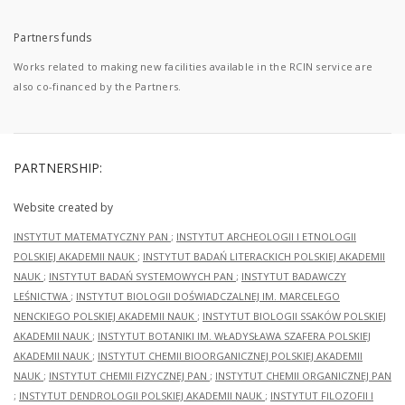
Partners funds
Works related to making new facilities available in the RCIN service are
also co-financed by the Partners.
PARTNERSHIP:
Website created by
INSTYTUT MATEMATYCZNY PAN
;
INSTYTUT ARCHEOLOGII I ETNOLOGII
POLSKIEJ AKADEMII NAUK
;
INSTYTUT BADAŃ LITERACKICH POLSKIEJ AKADEMII
NAUK
;
INSTYTUT BADAŃ SYSTEMOWYCH PAN
;
INSTYTUT BADAWCZY
LEŚNICTWA
;
INSTYTUT BIOLOGII DOŚWIADCZALNEJ IM. MARCELEGO
NENCKIEGO POLSKIEJ AKADEMII NAUK
;
INSTYTUT BIOLOGII SSAKÓW POLSKIEJ
AKADEMII NAUK
;
INSTYTUT BOTANIKI IM. WŁADYSŁAWA SZAFERA POLSKIEJ
AKADEMII NAUK
;
INSTYTUT CHEMII BIOORGANICZNEJ POLSKIEJ AKADEMII
NAUK
;
INSTYTUT CHEMII FIZYCZNEJ PAN
;
INSTYTUT CHEMII ORGANICZNEJ PAN
;
INSTYTUT DENDROLOGII POLSKIEJ AKADEMII NAUK
;
INSTYTUT FILOZOFII I