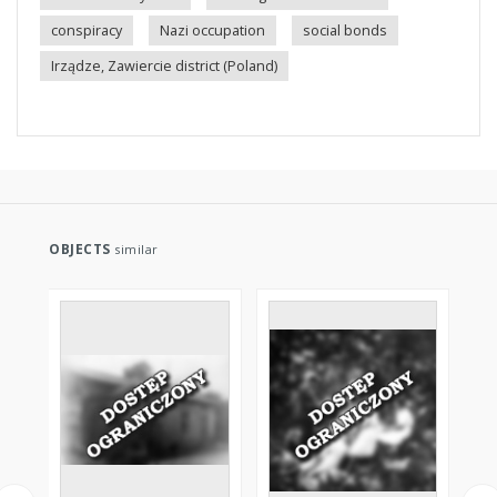
conspiracy
Nazi occupation
social bonds
Irządze, Zawiercie district (Poland)
OBJECTS
similar