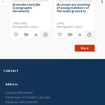
[A wooden hut] [An
[A conspiracy meeting
[M
iconographic
of young members of
fr
document]
the underground in
bui
Puszcza Jodłowa
ic
forest] [An
do
iconographic
[1939-1945]
[1941]
document]
Ethnographic object
Ethnographic object
Eth
More
CONTACT
Address
Contact Information:
Consortium of Scientific Libraries
Database Administrator