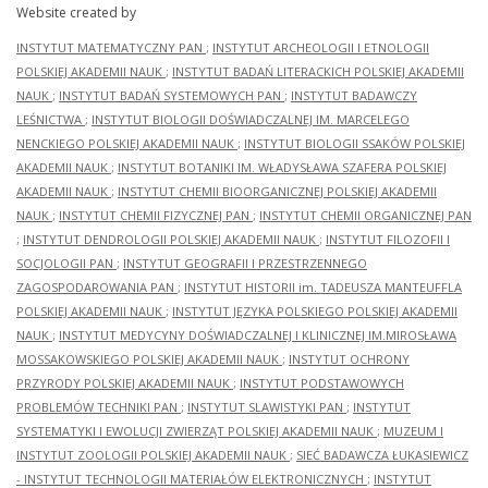
Website created by
INSTYTUT MATEMATYCZNY PAN
;
INSTYTUT ARCHEOLOGII I ETNOLOGII
POLSKIEJ AKADEMII NAUK
;
INSTYTUT BADAŃ LITERACKICH POLSKIEJ AKADEMII
NAUK
;
INSTYTUT BADAŃ SYSTEMOWYCH PAN
;
INSTYTUT BADAWCZY
LEŚNICTWA
;
INSTYTUT BIOLOGII DOŚWIADCZALNEJ IM. MARCELEGO
NENCKIEGO POLSKIEJ AKADEMII NAUK
;
INSTYTUT BIOLOGII SSAKÓW POLSKIEJ
AKADEMII NAUK
;
INSTYTUT BOTANIKI IM. WŁADYSŁAWA SZAFERA POLSKIEJ
AKADEMII NAUK
;
INSTYTUT CHEMII BIOORGANICZNEJ POLSKIEJ AKADEMII
NAUK
;
INSTYTUT CHEMII FIZYCZNEJ PAN
;
INSTYTUT CHEMII ORGANICZNEJ PAN
;
INSTYTUT DENDROLOGII POLSKIEJ AKADEMII NAUK
;
INSTYTUT FILOZOFII I
SOCJOLOGII PAN
;
INSTYTUT GEOGRAFII I PRZESTRZENNEGO
ZAGOSPODAROWANIA PAN
;
INSTYTUT HISTORII im. TADEUSZA MANTEUFFLA
POLSKIEJ AKADEMII NAUK
;
INSTYTUT JĘZYKA POLSKIEGO POLSKIEJ AKADEMII
NAUK
;
INSTYTUT MEDYCYNY DOŚWIADCZALNEJ I KLINICZNEJ IM.MIROSŁAWA
MOSSAKOWSKIEGO POLSKIEJ AKADEMII NAUK
;
INSTYTUT OCHRONY
PRZYRODY POLSKIEJ AKADEMII NAUK
;
INSTYTUT PODSTAWOWYCH
PROBLEMÓW TECHNIKI PAN
;
INSTYTUT SLAWISTYKI PAN
;
INSTYTUT
SYSTEMATYKI I EWOLUCJI ZWIERZĄT POLSKIEJ AKADEMII NAUK
;
MUZEUM I
INSTYTUT ZOOLOGII POLSKIEJ AKADEMII NAUK
;
SIEĆ BADAWCZA ŁUKASIEWICZ
- INSTYTUT TECHNOLOGII MATERIAŁÓW ELEKTRONICZNYCH
;
INSTYTUT