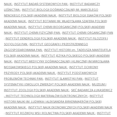
NAUK
;
INSTYTUT BADAŃ SYSTEMOWYCH PAN
;
INSTYTUT BADAWCZY
LEŚNICTWA
;
INSTYTUT BIOLOGII DOŚWIADCZALNEJ IM. MARCELEGO
NENCKIEGO POLSKIEJ AKADEMII NAUK
;
INSTYTUT BIOLOGII SSAKÓW POLSKIEJ
AKADEMII NAUK
;
INSTYTUT BOTANIKI IM. WŁADYSŁAWA SZAFERA POLSKIEJ
AKADEMII NAUK
;
INSTYTUT CHEMII BIOORGANICZNEJ POLSKIEJ AKADEMII
NAUK
;
INSTYTUT CHEMII FIZYCZNEJ PAN
;
INSTYTUT CHEMII ORGANICZNEJ PAN
;
INSTYTUT DENDROLOGII POLSKIEJ AKADEMII NAUK
;
INSTYTUT FILOZOFII I
SOCJOLOGII PAN
;
INSTYTUT GEOGRAFII I PRZESTRZENNEGO
ZAGOSPODAROWANIA PAN
;
INSTYTUT HISTORII im. TADEUSZA MANTEUFFLA
POLSKIEJ AKADEMII NAUK
;
INSTYTUT JĘZYKA POLSKIEGO POLSKIEJ AKADEMII
NAUK
;
INSTYTUT MEDYCYNY DOŚWIADCZALNEJ I KLINICZNEJ IM.MIROSŁAWA
MOSSAKOWSKIEGO POLSKIEJ AKADEMII NAUK
;
INSTYTUT OCHRONY
PRZYRODY POLSKIEJ AKADEMII NAUK
;
INSTYTUT PODSTAWOWYCH
PROBLEMÓW TECHNIKI PAN
;
INSTYTUT SLAWISTYKI PAN
;
INSTYTUT
SYSTEMATYKI I EWOLUCJI ZWIERZĄT POLSKIEJ AKADEMII NAUK
;
MUZEUM I
INSTYTUT ZOOLOGII POLSKIEJ AKADEMII NAUK
;
SIEĆ BADAWCZA ŁUKASIEWICZ
- INSTYTUT TECHNOLOGII MATERIAŁÓW ELEKTRONICZNYCH
;
INSTYTUT
HISTORII NAUKI IM. LUDWIKA I ALEKSANDRA BIRKENMAJERÓW POLSKIEJ
AKADEMII NAUK
;
INSTYTUT NAUK EKONOMICZNYCH POLSKIEJ AKADEMII NAUK
;
INSTYTUT ROZWOJU WSI I ROLNICTWA POLSKIEJ AKADEMII NAUK
;
INSTYTUT