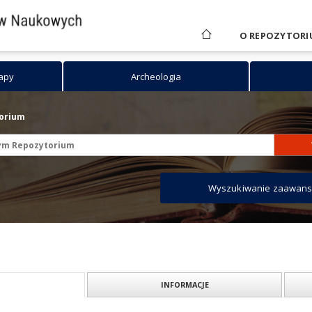
O REPOZYTORI
mapy
Archeologia
torium
Wyszukiwanie zaawan
INFORMACJE