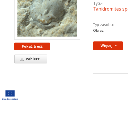
Tytuł:
Tanidromites sp
Typ zasobu:
Obraz
Więcej
Pokaż treść
Pobierz