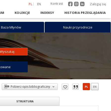
Kontrast
PL
EN
Zaloguj się
UM
KOLEKCJE
INDEKSY
HISTORIA PRZEGLĄDANIA
Baza Młynów
Nauki przyrodnicze
Wyszukaj
sowane
Pobierz opis bibliograficzny
PL
EN
STRUKTURA