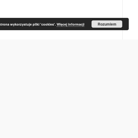
Rozumiem
strona wykorzystuje pliki 'cookies'.
Więcej informacji
pecies
Tanidromites species
Tanidromites specie