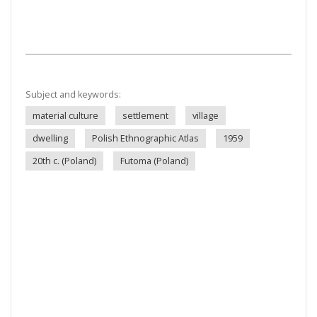
Subject and keywords:
material culture
settlement
village
dwelling
Polish Ethnographic Atlas
1959
20th c. (Poland)
Futoma (Poland)