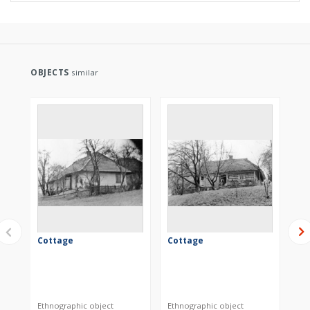
OBJECTS
similar
Cottage
Cottage
Dw
Ethnographic object
Ethnographic object
Eth