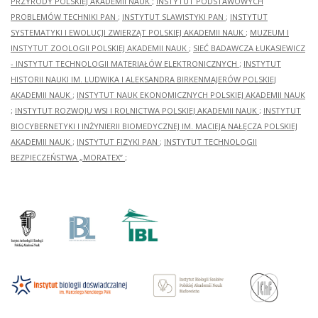
PRZYRODY POLSKIEJ AKADEMII NAUK
;
INSTYTUT PODSTAWOWYCH
PROBLEMÓW TECHNIKI PAN
;
INSTYTUT SLAWISTYKI PAN
;
INSTYTUT
SYSTEMATYKI I EWOLUCJI ZWIERZĄT POLSKIEJ AKADEMII NAUK
;
MUZEUM I
INSTYTUT ZOOLOGII POLSKIEJ AKADEMII NAUK
;
SIEĆ BADAWCZA ŁUKASIEWICZ
- INSTYTUT TECHNOLOGII MATERIAŁÓW ELEKTRONICZNYCH
;
INSTYTUT
HISTORII NAUKI IM. LUDWIKA I ALEKSANDRA BIRKENMAJERÓW POLSKIEJ
AKADEMII NAUK
;
INSTYTUT NAUK EKONOMICZNYCH POLSKIEJ AKADEMII NAUK
;
INSTYTUT ROZWOJU WSI I ROLNICTWA POLSKIEJ AKADEMII NAUK
;
INSTYTUT
BIOCYBERNETYKI I INŻYNIERII BIOMEDYCZNEJ IM. MACIEJA NAŁĘCZA POLSKIEJ
AKADEMII NAUK
;
INSTYTUT FIZYKI PAN
;
INSTYTUT TECHNOLOGII
BEZPIECZEŃSTWA „MORATEX”
;