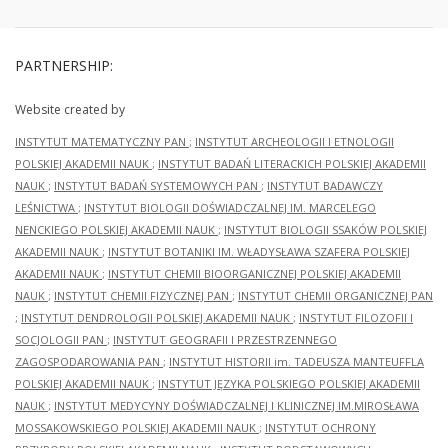
PARTNERSHIP:
Website created by
INSTYTUT MATEMATYCZNY PAN
;
INSTYTUT ARCHEOLOGII I ETNOLOGII
POLSKIEJ AKADEMII NAUK
;
INSTYTUT BADAŃ LITERACKICH POLSKIEJ AKADEMII
NAUK
;
INSTYTUT BADAŃ SYSTEMOWYCH PAN
;
INSTYTUT BADAWCZY
LEŚNICTWA
;
INSTYTUT BIOLOGII DOŚWIADCZALNEJ IM. MARCELEGO
NENCKIEGO POLSKIEJ AKADEMII NAUK
;
INSTYTUT BIOLOGII SSAKÓW POLSKIEJ
AKADEMII NAUK
;
INSTYTUT BOTANIKI IM. WŁADYSŁAWA SZAFERA POLSKIEJ
AKADEMII NAUK
;
INSTYTUT CHEMII BIOORGANICZNEJ POLSKIEJ AKADEMII
NAUK
;
INSTYTUT CHEMII FIZYCZNEJ PAN
;
INSTYTUT CHEMII ORGANICZNEJ PAN
;
INSTYTUT DENDROLOGII POLSKIEJ AKADEMII NAUK
;
INSTYTUT FILOZOFII I
SOCJOLOGII PAN
;
INSTYTUT GEOGRAFII I PRZESTRZENNEGO
ZAGOSPODAROWANIA PAN
;
INSTYTUT HISTORII im. TADEUSZA MANTEUFFLA
POLSKIEJ AKADEMII NAUK
;
INSTYTUT JĘZYKA POLSKIEGO POLSKIEJ AKADEMII
NAUK
;
INSTYTUT MEDYCYNY DOŚWIADCZALNEJ I KLINICZNEJ IM.MIROSŁAWA
MOSSAKOWSKIEGO POLSKIEJ AKADEMII NAUK
;
INSTYTUT OCHRONY