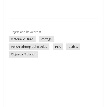
Subject and keywords:
material culture
cottage
Polish Ethnographic Atlas
PEA
20th c.
Objazda (Poland)