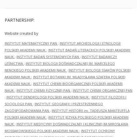
PARTNERSHIP:
Website created by
INSTYTUT MATEMATYCZNY PAN
;
INSTYTUT ARCHEOLOGII I ETNOLOGII
POLSKIEJ AKADEMII NAUK
;
INSTYTUT BADAŃ LITERACKICH POLSKIEJ AKADEMII
NAUK
;
INSTYTUT BADAŃ SYSTEMOWYCH PAN
;
INSTYTUT BADAWCZY
LEŚNICTWA
;
INSTYTUT BIOLOGII DOŚWIADCZALNEJ IM. MARCELEGO
NENCKIEGO POLSKIEJ AKADEMII NAUK
;
INSTYTUT BIOLOGII SSAKÓW POLSKIEJ
AKADEMII NAUK
;
INSTYTUT BOTANIKI IM. WŁADYSŁAWA SZAFERA POLSKIEJ
AKADEMII NAUK
;
INSTYTUT CHEMII BIOORGANICZNEJ POLSKIEJ AKADEMII
NAUK
;
INSTYTUT CHEMII FIZYCZNEJ PAN
;
INSTYTUT CHEMII ORGANICZNEJ PAN
;
INSTYTUT DENDROLOGII POLSKIEJ AKADEMII NAUK
;
INSTYTUT FILOZOFII I
SOCJOLOGII PAN
;
INSTYTUT GEOGRAFII I PRZESTRZENNEGO
ZAGOSPODAROWANIA PAN
;
INSTYTUT HISTORII im. TADEUSZA MANTEUFFLA
POLSKIEJ AKADEMII NAUK
;
INSTYTUT JĘZYKA POLSKIEGO POLSKIEJ AKADEMII
NAUK
;
INSTYTUT MEDYCYNY DOŚWIADCZALNEJ I KLINICZNEJ IM.MIROSŁAWA
MOSSAKOWSKIEGO POLSKIEJ AKADEMII NAUK
;
INSTYTUT OCHRONY