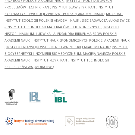
PRZYRODY POLSKIEJ AKADEMII NAUK
;
INSTYTUT PODSTAWOWYCH
PROBLEMÓW TECHNIKI PAN
;
INSTYTUT SLAWISTYKI PAN
;
INSTYTUT
SYSTEMATYKI I EWOLUCJI ZWIERZĄT POLSKIEJ AKADEMII NAUK
;
MUZEUM I
INSTYTUT ZOOLOGII POLSKIEJ AKADEMII NAUK
;
SIEĆ BADAWCZA ŁUKASIEWICZ
- INSTYTUT TECHNOLOGII MATERIAŁÓW ELEKTRONICZNYCH
;
INSTYTUT
HISTORII NAUKI IM. LUDWIKA I ALEKSANDRA BIRKENMAJERÓW POLSKIEJ
AKADEMII NAUK
;
INSTYTUT NAUK EKONOMICZNYCH POLSKIEJ AKADEMII NAUK
;
INSTYTUT ROZWOJU WSI I ROLNICTWA POLSKIEJ AKADEMII NAUK
;
INSTYTUT
BIOCYBERNETYKI I INŻYNIERII BIOMEDYCZNEJ IM. MACIEJA NAŁĘCZA POLSKIEJ
AKADEMII NAUK
;
INSTYTUT FIZYKI PAN
;
INSTYTUT TECHNOLOGII
BEZPIECZEŃSTWA „MORATEX”
;