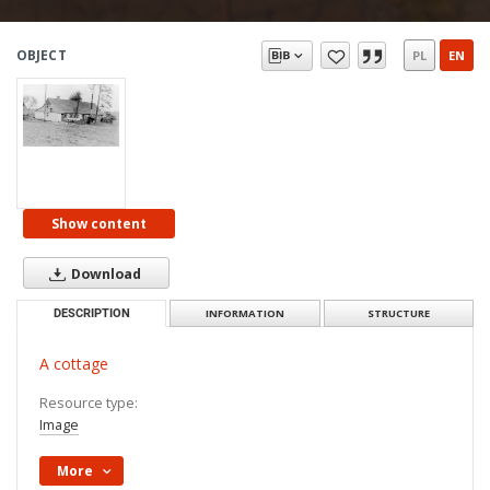
OBJECT
PL
EN
Show content
Download
DESCRIPTION
INFORMATION
STRUCTURE
A cottage
Resource type:
Image
More