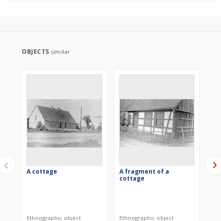
OBJECTS
similar
A cottage
A fragment of a
A 
cottage
Ethnographic object
Ethnographic object
Eth