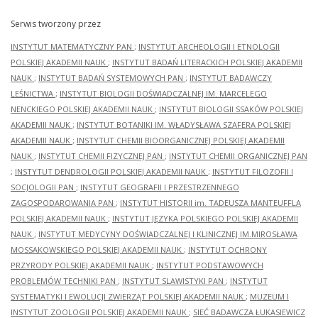
Serwis tworzony przez
INSTYTUT MATEMATYCZNY PAN
;
INSTYTUT ARCHEOLOGII I ETNOLOGII
POLSKIEJ AKADEMII NAUK
;
INSTYTUT BADAŃ LITERACKICH POLSKIEJ AKADEMII
NAUK
;
INSTYTUT BADAŃ SYSTEMOWYCH PAN
;
INSTYTUT BADAWCZY
LEŚNICTWA
;
INSTYTUT BIOLOGII DOŚWIADCZALNEJ IM. MARCELEGO
NENCKIEGO POLSKIEJ AKADEMII NAUK
;
INSTYTUT BIOLOGII SSAKÓW POLSKIEJ
AKADEMII NAUK
;
INSTYTUT BOTANIKI IM. WŁADYSŁAWA SZAFERA POLSKIEJ
AKADEMII NAUK
;
INSTYTUT CHEMII BIOORGANICZNEJ POLSKIEJ AKADEMII
NAUK
;
INSTYTUT CHEMII FIZYCZNEJ PAN
;
INSTYTUT CHEMII ORGANICZNEJ PAN
;
INSTYTUT DENDROLOGII POLSKIEJ AKADEMII NAUK
;
INSTYTUT FILOZOFII I
SOCJOLOGII PAN
;
INSTYTUT GEOGRAFII I PRZESTRZENNEGO
ZAGOSPODAROWANIA PAN
;
INSTYTUT HISTORII im. TADEUSZA MANTEUFFLA
POLSKIEJ AKADEMII NAUK
;
INSTYTUT JĘZYKA POLSKIEGO POLSKIEJ AKADEMII
NAUK
;
INSTYTUT MEDYCYNY DOŚWIADCZALNEJ I KLINICZNEJ IM.MIROSŁAWA
MOSSAKOWSKIEGO POLSKIEJ AKADEMII NAUK
;
INSTYTUT OCHRONY
PRZYRODY POLSKIEJ AKADEMII NAUK
;
INSTYTUT PODSTAWOWYCH
PROBLEMÓW TECHNIKI PAN
;
INSTYTUT SLAWISTYKI PAN
;
INSTYTUT
SYSTEMATYKI I EWOLUCJI ZWIERZĄT POLSKIEJ AKADEMII NAUK
;
MUZEUM I
INSTYTUT ZOOLOGII POLSKIEJ AKADEMII NAUK
;
SIEĆ BADAWCZA ŁUKASIEWICZ