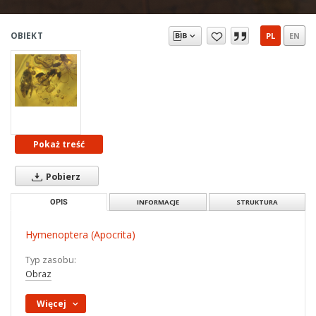
OBIEKT
PL
EN
Pokaż treść
Pobierz
OPIS
INFORMACJE
STRUKTURA
Hymenoptera (Apocrita)
Typ zasobu:
Obraz
Więcej