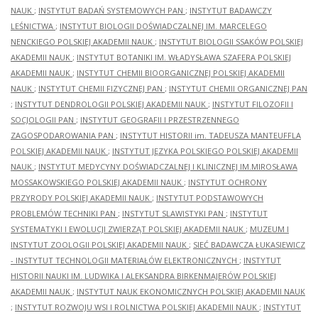
NAUK
;
INSTYTUT BADAŃ SYSTEMOWYCH PAN
;
INSTYTUT BADAWCZY
LEŚNICTWA
;
INSTYTUT BIOLOGII DOŚWIADCZALNEJ IM. MARCELEGO
NENCKIEGO POLSKIEJ AKADEMII NAUK
;
INSTYTUT BIOLOGII SSAKÓW POLSKIEJ
AKADEMII NAUK
;
INSTYTUT BOTANIKI IM. WŁADYSŁAWA SZAFERA POLSKIEJ
AKADEMII NAUK
;
INSTYTUT CHEMII BIOORGANICZNEJ POLSKIEJ AKADEMII
NAUK
;
INSTYTUT CHEMII FIZYCZNEJ PAN
;
INSTYTUT CHEMII ORGANICZNEJ PAN
;
INSTYTUT DENDROLOGII POLSKIEJ AKADEMII NAUK
;
INSTYTUT FILOZOFII I
SOCJOLOGII PAN
;
INSTYTUT GEOGRAFII I PRZESTRZENNEGO
ZAGOSPODAROWANIA PAN
;
INSTYTUT HISTORII im. TADEUSZA MANTEUFFLA
POLSKIEJ AKADEMII NAUK
;
INSTYTUT JĘZYKA POLSKIEGO POLSKIEJ AKADEMII
NAUK
;
INSTYTUT MEDYCYNY DOŚWIADCZALNEJ I KLINICZNEJ IM.MIROSŁAWA
MOSSAKOWSKIEGO POLSKIEJ AKADEMII NAUK
;
INSTYTUT OCHRONY
PRZYRODY POLSKIEJ AKADEMII NAUK
;
INSTYTUT PODSTAWOWYCH
PROBLEMÓW TECHNIKI PAN
;
INSTYTUT SLAWISTYKI PAN
;
INSTYTUT
SYSTEMATYKI I EWOLUCJI ZWIERZĄT POLSKIEJ AKADEMII NAUK
;
MUZEUM I
INSTYTUT ZOOLOGII POLSKIEJ AKADEMII NAUK
;
SIEĆ BADAWCZA ŁUKASIEWICZ
- INSTYTUT TECHNOLOGII MATERIAŁÓW ELEKTRONICZNYCH
;
INSTYTUT
HISTORII NAUKI IM. LUDWIKA I ALEKSANDRA BIRKENMAJERÓW POLSKIEJ
AKADEMII NAUK
;
INSTYTUT NAUK EKONOMICZNYCH POLSKIEJ AKADEMII NAUK
;
INSTYTUT ROZWOJU WSI I ROLNICTWA POLSKIEJ AKADEMII NAUK
;
INSTYTUT