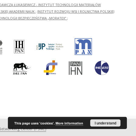
ADAWCZA ŁUKASIEWICZ - INSTYTUT TECHNOLOGII MATERIAŁÓW
KIEJ AKADEMII NAUK
;
INSTYTUT ROZWOJU WSI I ROLNICTWA POLSKIEJ
CHNOLOGII BEZPIECZEŃSTWA „MORATEX”
;
I understand
This page uses 'cookies'.
More information
etworking Center (PSNC)