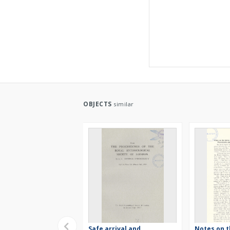
OBJECTS
similar
Safe arrival and
Notes on t