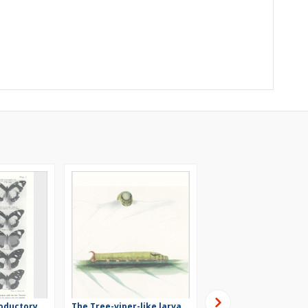
roductory
The Tree-viper-like larva
Lamarckian and Darw