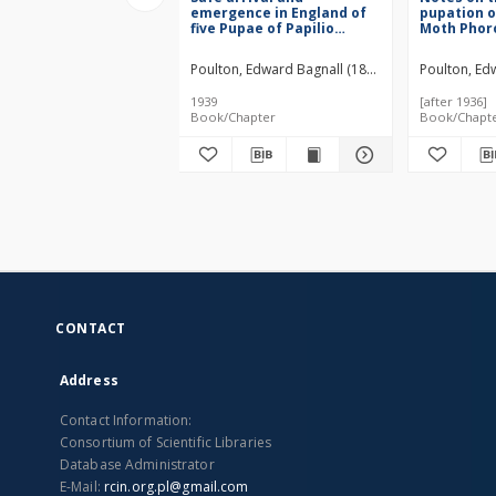
emergence in England of
pupation o
five Pupae of Papilio
Moth Pho
Dardanus brown, sent
smaragdari
from Nairobi by Canon K.
Poulton, Edward Bagnall (1856–1943)
Poulton, Ed
St. Aubyn Rogers
1939
[after 1936]
Book/Chapter
Book/Chapt
CONTACT
Address
Contact Information:
Consortium of Scientific Libraries
Database Administrator
E-Mail:
rcin.org.pl@gmail.com