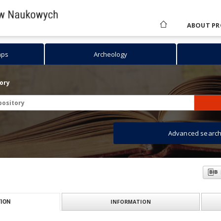
ABOUT PR
aps
Archeology
tory
Advanced searc
INFORMATION
ION