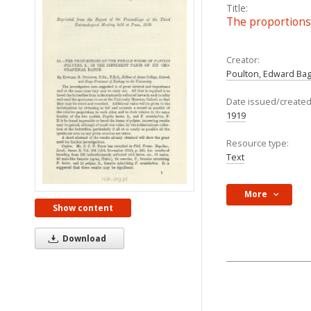
Title:
The proportions o
Creator:
Poulton, Edward Bag
Date issued/created
1919
Resource type:
Text
More
Show content
Download