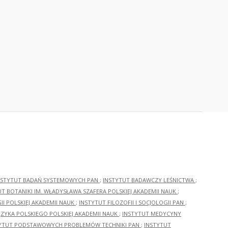
NSTYTUT BADAŃ SYSTEMOWYCH PAN
;
INSTYTUT BADAWCZY LEŚNICTWA
;
UT BOTANIKI IM. WŁADYSŁAWA SZAFERA POLSKIEJ AKADEMII NAUK
;
I POLSKIEJ AKADEMII NAUK
;
INSTYTUT FILOZOFII I SOCJOLOGII PAN
;
ĘZYKA POLSKIEGO POLSKIEJ AKADEMII NAUK
;
INSTYTUT MEDYCYNY
YTUT PODSTAWOWYCH PROBLEMÓW TECHNIKI PAN
;
INSTYTUT