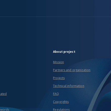
About project
Mission
Partners and organization
Projects
Technical information
eated
FAQ
Copyrights
ywords
Regulations