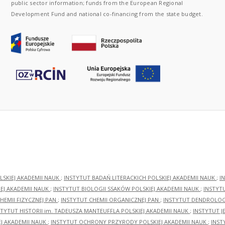
public sector information; funds from the European Regional
Development Fund and national co-financing from the state budget.
LSKIEJ AKADEMII NAUK
;
INSTYTUT BADAŃ LITERACKICH POLSKIEJ AKADEMII NAUK
;
I
EJ AKADEMII NAUK
;
INSTYTUT BIOLOGII SSAKÓW POLSKIEJ AKADEMII NAUK
;
INSTYT
HEMII FIZYCZNEJ PAN
;
INSTYTUT CHEMII ORGANICZNEJ PAN
;
INSTYTUT DENDROLOGI
STYTUT HISTORII im. TADEUSZA MANTEUFFLA POLSKIEJ AKADEMII NAUK
;
INSTYTUT J
EJ AKADEMII NAUK
;
INSTYTUT OCHRONY PRZYRODY POLSKIEJ AKADEMII NAUK
;
INST