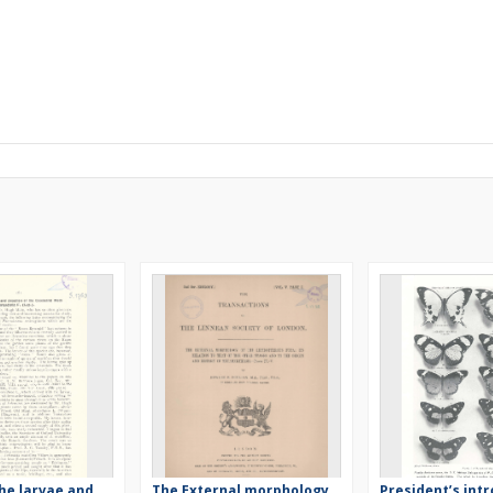
he larvae and
The External morphology
President’s int