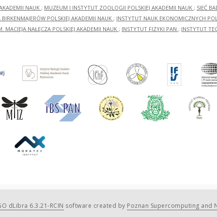
 AKADEMII NAUK
;
MUZEUM I INSTYTUT ZOOLOGII POLSKIEJ AKADEMII NAUK
;
SIEĆ B
RA BIRKENMAJERÓW POLSKIEJ AKADEMII NAUK
;
INSTYTUT NAUK EKONOMICZNYCH POLS
M. MACIEJA NAŁĘCZA POLSKIEJ AKADEMII NAUK
;
INSTYTUT FIZYKI PAN
;
INSTYTUT TE
O dLibra 6.3.21-RCIN
software created by
Poznan Supercomputing and N