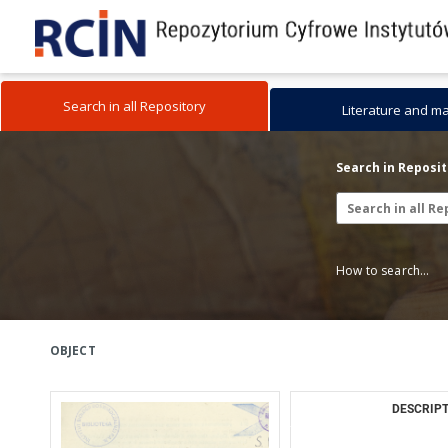
Search in all Repository
Literature and m
Search in Reposi
How to search...
OBJECT
DESCRIPT