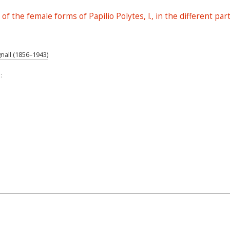
f the female forms of Papilio Polytes, l., in the different par
nall (1856–1943)
: