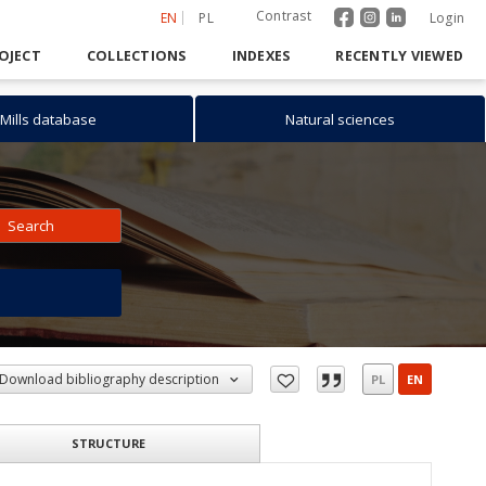
Contrast
EN
PL
Login
OJECT
COLLECTIONS
INDEXES
RECENTLY VIEWED
Mills database
Natural sciences
Search
h
Download bibliography description
PL
EN
STRUCTURE