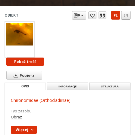
OBIEKT
PL
EN
Pokaż treść
Pobierz
OPIS
INFORMACJE
STRUKTURA
Chironomidae (Orthocladiinae)
Typ zasobu:
Obraz
Więcej