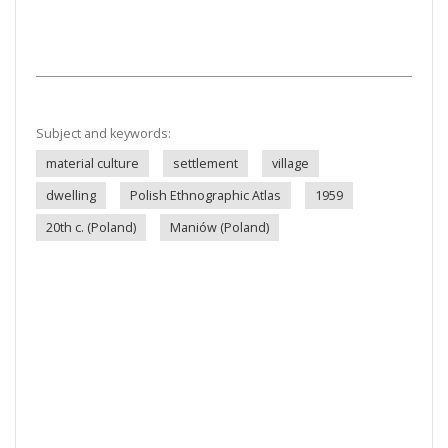
Subject and keywords:
material culture
settlement
village
dwelling
Polish Ethnographic Atlas
1959
20th c. (Poland)
Maniów (Poland)