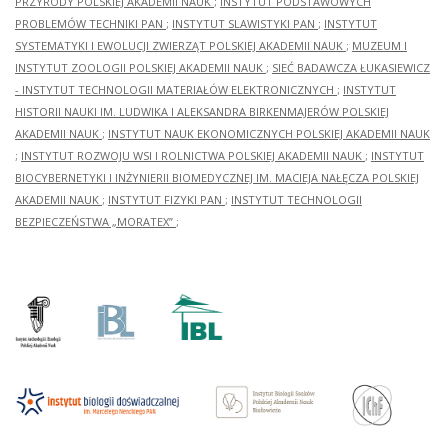
PRZYRODY POLSKIEJ AKADEMII NAUK
;
INSTYTUT PODSTAWOWYCH
PROBLEMÓW TECHNIKI PAN
;
INSTYTUT SLAWISTYKI PAN
;
INSTYTUT
SYSTEMATYKI I EWOLUCJI ZWIERZĄT POLSKIEJ AKADEMII NAUK
;
MUZEUM I
INSTYTUT ZOOLOGII POLSKIEJ AKADEMII NAUK
;
SIEĆ BADAWCZA ŁUKASIEWICZ
- INSTYTUT TECHNOLOGII MATERIAŁÓW ELEKTRONICZNYCH
;
INSTYTUT
HISTORII NAUKI IM. LUDWIKA I ALEKSANDRA BIRKENMAJERÓW POLSKIEJ
AKADEMII NAUK
;
INSTYTUT NAUK EKONOMICZNYCH POLSKIEJ AKADEMII NAUK
;
INSTYTUT ROZWOJU WSI I ROLNICTWA POLSKIEJ AKADEMII NAUK
;
INSTYTUT
BIOCYBERNETYKI I INŻYNIERII BIOMEDYCZNEJ IM. MACIEJA NAŁĘCZA POLSKIEJ
AKADEMII NAUK
;
INSTYTUT FIZYKI PAN
;
INSTYTUT TECHNOLOGII
BEZPIECZEŃSTWA „MORATEX”
;