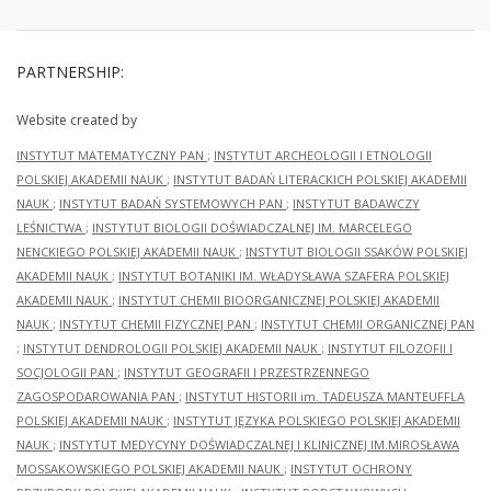
PARTNERSHIP:
Website created by
INSTYTUT MATEMATYCZNY PAN
;
INSTYTUT ARCHEOLOGII I ETNOLOGII
POLSKIEJ AKADEMII NAUK
;
INSTYTUT BADAŃ LITERACKICH POLSKIEJ AKADEMII
NAUK
;
INSTYTUT BADAŃ SYSTEMOWYCH PAN
;
INSTYTUT BADAWCZY
LEŚNICTWA
;
INSTYTUT BIOLOGII DOŚWIADCZALNEJ IM. MARCELEGO
NENCKIEGO POLSKIEJ AKADEMII NAUK
;
INSTYTUT BIOLOGII SSAKÓW POLSKIEJ
AKADEMII NAUK
;
INSTYTUT BOTANIKI IM. WŁADYSŁAWA SZAFERA POLSKIEJ
AKADEMII NAUK
;
INSTYTUT CHEMII BIOORGANICZNEJ POLSKIEJ AKADEMII
NAUK
;
INSTYTUT CHEMII FIZYCZNEJ PAN
;
INSTYTUT CHEMII ORGANICZNEJ PAN
;
INSTYTUT DENDROLOGII POLSKIEJ AKADEMII NAUK
;
INSTYTUT FILOZOFII I
SOCJOLOGII PAN
;
INSTYTUT GEOGRAFII I PRZESTRZENNEGO
ZAGOSPODAROWANIA PAN
;
INSTYTUT HISTORII im. TADEUSZA MANTEUFFLA
POLSKIEJ AKADEMII NAUK
;
INSTYTUT JĘZYKA POLSKIEGO POLSKIEJ AKADEMII
NAUK
;
INSTYTUT MEDYCYNY DOŚWIADCZALNEJ I KLINICZNEJ IM.MIROSŁAWA
MOSSAKOWSKIEGO POLSKIEJ AKADEMII NAUK
;
INSTYTUT OCHRONY