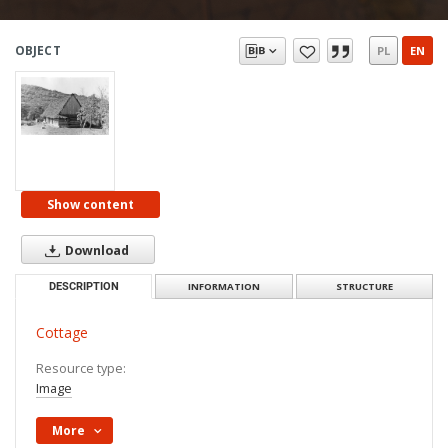
OBJECT
PL
EN
Show content
Download
DESCRIPTION
INFORMATION
STRUCTURE
Cottage
Resource type:
Image
More