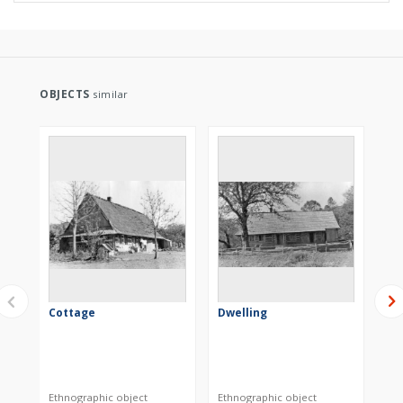
OBJECTS
similar
Cottage
Dwelling
Co
Ethnographic object
Ethnographic object
Eth