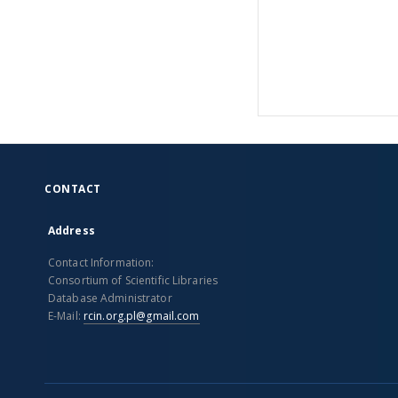
CONTACT
Address
Contact Information:
Consortium of Scientific Libraries
Database Administrator
E-Mail:
rcin.org.pl@gmail.com