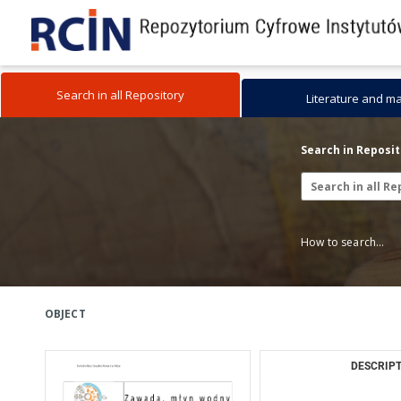
Search in all Repository
Literature and m
Search in Reposi
How to search...
OBJECT
DESCRIPT