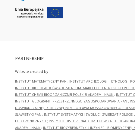
PARTNERSHIP:
Website created by
INSTYTUT MATEMATYCZNY PAN
;
INSTYTUT ARCHEOLOGII I ETNOLOGII PO
INSTYTUT BIOLOGII DOŚWIADCZALNEJ IM. MARCELEGO NENCKIEGO POLSKI
INSTYTUT CHEMII BIOORGANICZNEJ POLSKIEJ AKADEMII NAUK
;
INSTYTUT C
INSTYTUT GEOGRAFII I PRZESTRZENNEGO ZAGOSPODAROWANIA PAN
;
IN
DOŚWIADCZALNEJ I KLINICZNEJ IM.MIROSŁAWA MOSSAKOWSKIEGO POLSKI
SLAWISTYKI PAN
;
INSTYTUT SYSTEMATYKI I EWOLUCJI ZWIERZĄT POLSKIEJ
ELEKTRONICZNYCH
;
INSTYTUT HISTORII NAUKI IM. LUDWIKA I ALEKSAND
AKADEMII NAUK
;
INSTYTUT BIOCYBERNETYKI I INŻYNIERII BIOMEDYCZNEJ I