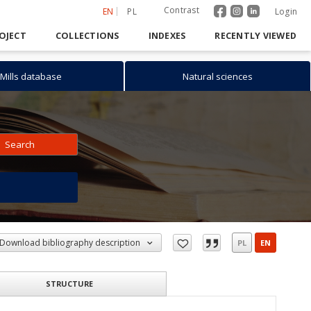
Contrast
EN
PL
Login
OJECT
COLLECTIONS
INDEXES
RECENTLY VIEWED
Mills database
Natural sciences
Search
h
Download bibliography description
PL
EN
STRUCTURE