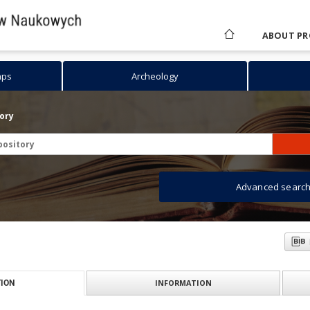
ABOUT PR
aps
Archeology
tory
Advanced searc
INFORMATION
ION