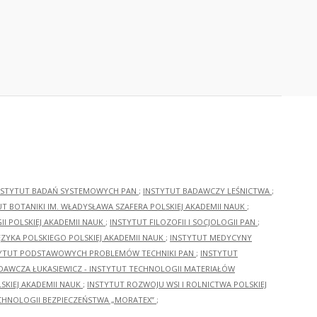
NSTYTUT BADAŃ SYSTEMOWYCH PAN
;
INSTYTUT BADAWCZY LEŚNICTWA
;
UT BOTANIKI IM. WŁADYSŁAWA SZAFERA POLSKIEJ AKADEMII NAUK
;
I POLSKIEJ AKADEMII NAUK
;
INSTYTUT FILOZOFII I SOCJOLOGII PAN
;
ĘZYKA POLSKIEGO POLSKIEJ AKADEMII NAUK
;
INSTYTUT MEDYCYNY
YTUT PODSTAWOWYCH PROBLEMÓW TECHNIKI PAN
;
INSTYTUT
ADAWCZA ŁUKASIEWICZ - INSTYTUT TECHNOLOGII MATERIAŁÓW
KIEJ AKADEMII NAUK
;
INSTYTUT ROZWOJU WSI I ROLNICTWA POLSKIEJ
CHNOLOGII BEZPIECZEŃSTWA „MORATEX”
;