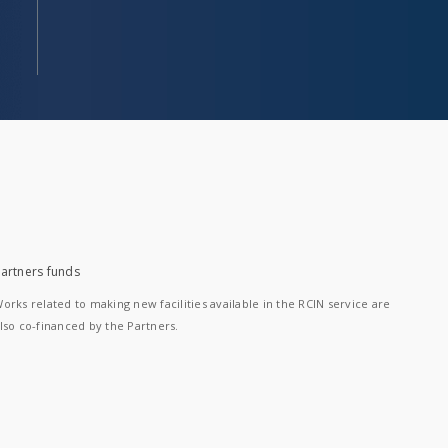
artners funds
orks related to making new facilities available in the RCIN service are
lso co-financed by the Partners.