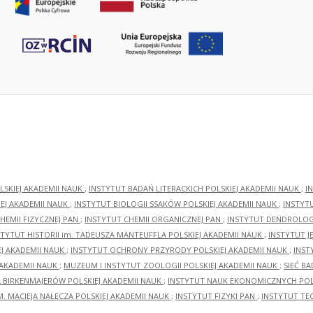
LSKIEJ AKADEMII NAUK
;
INSTYTUT BADAŃ LITERACKICH POLSKIEJ AKADEMII NAUK
;
I
EJ AKADEMII NAUK
;
INSTYTUT BIOLOGII SSAKÓW POLSKIEJ AKADEMII NAUK
;
INSTYT
HEMII FIZYCZNEJ PAN
;
INSTYTUT CHEMII ORGANICZNEJ PAN
;
INSTYTUT DENDROLOGI
STYTUT HISTORII im. TADEUSZA MANTEUFFLA POLSKIEJ AKADEMII NAUK
;
INSTYTUT J
EJ AKADEMII NAUK
;
INSTYTUT OCHRONY PRZYRODY POLSKIEJ AKADEMII NAUK
;
INST
 AKADEMII NAUK
;
MUZEUM I INSTYTUT ZOOLOGII POLSKIEJ AKADEMII NAUK
;
SIEĆ B
RA BIRKENMAJERÓW POLSKIEJ AKADEMII NAUK
;
INSTYTUT NAUK EKONOMICZNYCH POLS
M. MACIEJA NAŁĘCZA POLSKIEJ AKADEMII NAUK
;
INSTYTUT FIZYKI PAN
;
INSTYTUT TE