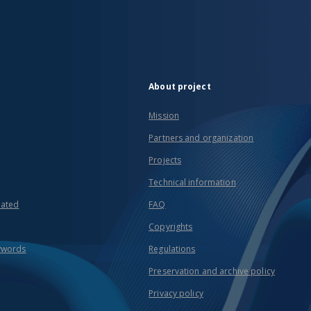
About project
Mission
Partners and organization
Projects
Technical information
eated
FAQ
Copyrights
ywords
Regulations
Preservation and archive policy
Privacy policy