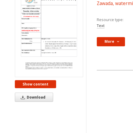
Zawada, watermi
Resource type:
Text
More
Show content
Download