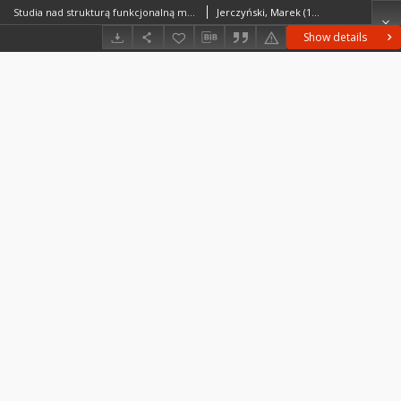
Studia nad strukturą funkcjonalną miast = Studies of functional structure of towns = Issledovaniâ po voprosam funkcional'noj struktury gorodov
Jerczyński, Marek (1941– )Chaves Vargas, Luis Fernando (1934– )Siemek, Zuzanna
Show details