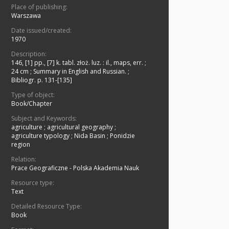
Place of publishing:
Warszawa
Date issued/created:
1970
Description:
146, [1] pp., [7] k. tabl. złoż. luz. : il., maps, err. ;
24 cm
;
Summary in English and Russian.
;
Bibliogr. p. 131-[135]
Type of object:
Book/Chapter
Subject and Keywords:
agriculture
;
agricultural geography
;
agriculture typology
;
Nida Basin
;
Ponidzie
region
Relation:
Prace Geograficzne - Polska Akademia Nauk
Resource type:
Text
Detailed Resource Type:
Book