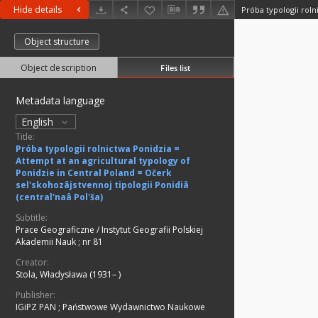
Hide details
Object structure
Object description
Files list
Metadata language
English
Title:
Próba typologii rolnictwa Ponidzia =
Attempt at an agricultural typology of
Ponidzie in Central Poland = Očerk
sel'skohozâjstvennoj tipologii Ponidiâ
(central'naâ Pol'ša)
Subtitle:
Prace Geograficzne / Instytut Geografii Polskiej
Akademii Nauk ; nr 81
Creator:
Stola, Władysława (1931– )
Publisher:
IGiPZ PAN
;
Państwowe Wydawnictwo Naukowe