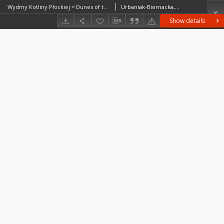
Wydmy Kotliny Płockiej = Dunes of the Płock Basin = Djuny v Plockoj Kotlovine
Urbaniak-Biernacka, Urszula (1932–1997)
Show details