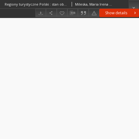
Regiony turystyczne Polski : stan obecny i potencjalne warunki rozwoju = Regions de repos et de tourisme en Pologne = Rajony otdycha i turizma v Pol'še
Mileska, Maria Irena (1908–1988)
Show details